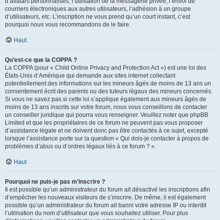
d’avatars personnalisés, l’utilisation de la messagerie privée, l’envoi de
courriers électroniques aux autres utilisateurs, l’adhésion à un groupe
d’utilisateurs, etc. L’inscription ne vous prend qu’un court instant, c’est
pourquoi nous vous recommandons de le faire.
Haut
Qu’est-ce que la COPPA ?
La COPPA (pour « Child Online Privacy and Protection Act ») est une loi des
États-Unis d’Amérique qui demande aux sites internet collectant
potentiellement des informations sur les mineurs âgés de moins de 13 ans un
consentement écrit des parents ou des tuteurs légaux des mineurs concernés.
Si vous ne savez pas si cette loi s’applique également aux mineurs âgés de
moins de 13 ans inscrits sur votre forum, nous vous conseillons de contacter
un conseiller juridique qui pourra vous renseigner. Veuillez noter que phpBB
Limited et que les propriétaires de ce forum ne peuvent pas vous proposer
d’assistance légale et ne doivent donc pas être contactés à ce sujet, excepté
lorsque l’assistance porte sur la question « Qui dois-je contacter à propos de
problèmes d’abus ou d’ordres légaux liés à ce forum ? ».
Haut
Pourquoi ne puis-je pas m’inscrire ?
Il est possible qu’un administrateur du forum ait désactivé les inscriptions afin
d’empêcher les nouveaux visiteurs de s’inscrire. De même, il est également
possible qu’un administrateur du forum ait banni votre adresse IP ou interdit
l’utilisation du nom d’utilisateur que vous souhaitez utiliser. Pour plus