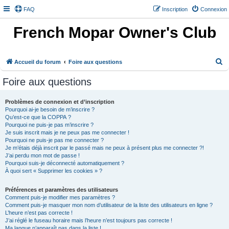
FAQ
Inscription
Connexion
French Mopar Owner's Club
R
Accueil du forum
Foire aux questions
e
Foire aux questions
c
h
Problèmes de connexion et d’inscription
Pourquoi ai-je besoin de m’inscrire ?
e
Qu’est-ce que la COPPA ?
r
Pourquoi ne puis-je pas m’inscrire ?
Je suis inscrit mais je ne peux pas me connecter !
c
Pourquoi ne puis-je pas me connecter ?
h
Je m’étais déjà inscrit par le passé mais ne peux à présent plus me connecter ?!
J’ai perdu mon mot de passe !
e
Pourquoi suis-je déconnecté automatiquement ?
À quoi sert « Supprimer les cookies » ?
r
Préférences et paramètres des utilisateurs
Comment puis-je modifier mes paramètres ?
Comment puis-je masquer mon nom d’utilisateur de la liste des utilisateurs en ligne ?
L’heure n’est pas correcte !
J’ai réglé le fuseau horaire mais l’heure n’est toujours pas correcte !
Ma langue n’apparaît pas dans la liste !