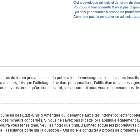
Qui a développé ce logiciel de forum de dis
Pourquoi la fonctionnalité X n’est pas dispon
Qui dois-je contacter à propos de problèmes
Comment puis-je contacter un administrateu
trateurs du forum peuvent limiter la publication de messages aux utilisateurs inscri
visiteurs, tels que l’affichage d’avatars personnalisés, l’utilisation de la messager
ription ne vous prend qu’un court instant, c’est pourquoi nous vous recommandons de l
t une loi des États-Unis d’Amérique qui demande aux sites internet collectant pot
 des mineurs concernés. Si vous ne savez pas si cette loi s’applique également au
 pourra vous renseigner. Veuillez noter que phpBB Limited et que les propriétaires
ue l’assistance porte sur la question « Qui dois-je contacter à propos de problèmes 