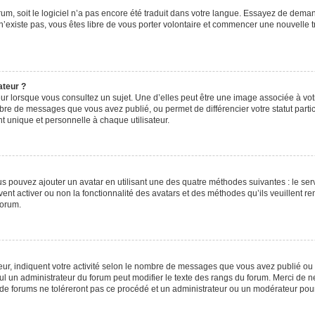
orum, soit le logiciel n’a pas encore été traduit dans votre langue. Essayez de deman
 n’existe pas, vous êtes libre de vous porter volontaire et commencer une nouvelle t
ateur ?
ur lorsque vous consultez un sujet. Une d’elles peut être une image associée à vo
mbre de messages que vous avez publié, ou permet de différencier votre statut parti
 unique et personnelle à chaque utilisateur.
ous pouvez ajouter un avatar en utilisant une des quatre méthodes suivantes : le serv
ent activer ou non la fonctionnalité des avatars et des méthodes qu’ils veuillent ren
forum.
ur, indiquent votre activité selon le nombre de messages que vous avez publié ou id
eul un administrateur du forum peut modifier le texte des rangs du forum. Merci de 
de forums ne toléreront pas ce procédé et un administrateur ou un modérateur pou