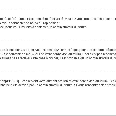
 récupéré, il peut facilement être réinitialisé. Veuillez vous rendre sur la page de
voir vous connecter de nouveau rapidement.
sse, nous vous invitons à contacter un administrateur du forum.
otre connexion au forum, vous ne resterez connecté que pour une période prédéfinie
se « Se souvenir de moi » lors de votre connexion au forum. Ceci n’est pas recomm
’arrivez pas à trouver cette case à cocher, il est probable qu’un administrateur du fo
 phpBB 3.3 qui conservent votre authentification et votre connexion au forum. Les 
tionnalité a été activée par un administrateur du forum. Si vous rencontrez des pro