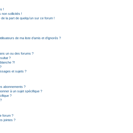
s !
non sollicités !
e de la part de quelqu’un sur ce forum !
lisateurs de ma liste d’amis et d’ignorés ?
ans un ou des forums ?
sultat ?
blanche ?!
?
ssages et sujets ?
t les abonnements ?
onner à un sujet spécifique ?
ifique ?
 ?
ce forum ?
s jointes ?