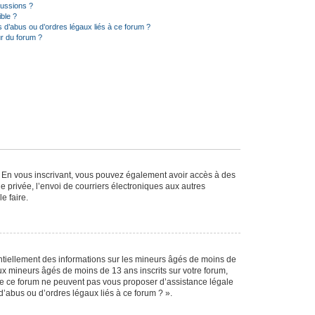
cussions ?
ible ?
 d’abus ou d’ordres légaux liés à ce forum ?
r du forum ?
ts. En vous inscrivant, vous pouvez également avoir accès à des
ie privée, l’envoi de courriers électroniques aux autres
e faire.
entiellement des informations sur les mineurs âgés de moins de
x mineurs âgés de moins de 13 ans inscrits sur votre forum,
 de ce forum ne peuvent pas vous proposer d’assistance légale
d’abus ou d’ordres légaux liés à ce forum ? ».