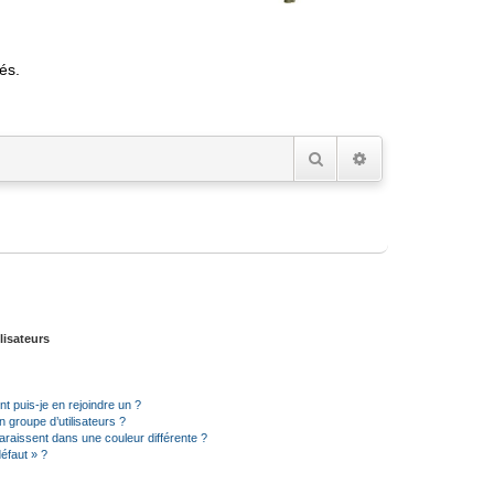
és.
Rechercher
Recherche avancée
lisateurs
t puis-je en rejoindre un ?
 groupe d’utilisateurs ?
araissent dans une couleur différente ?
défaut » ?