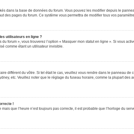
ockés dans la base de données du forum. Vous pouvez les modifier depuis le panneau 
haut des pages du forum. Ce système vous permettra de modifier tous vos paramètre
s utilisateurs en ligne ?
s du forum », vous trouverez l’option « Masquer mon statut en ligne ». Si vous activ
é comme étant un utilisateur invisible.
aire différent du vôtre. Si tel était le cas, veuillez vous rendre dans le panneau de co
ey, etc. Veuillez noter que le réglage du fuseau horaire, comme la plupart des autr
orrecte !
 mais que l’heure n’est toujours pas correcte, il est probable que l’horloge du serve