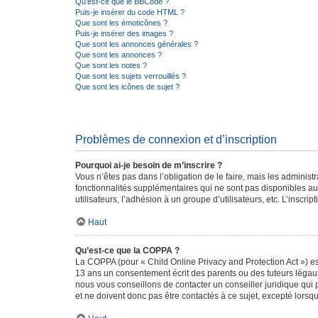
Qu’est-ce que le BBCode ?
Puis-je insérer du code HTML ?
Que sont les émoticônes ?
Puis-je insérer des images ?
Que sont les annonces générales ?
Que sont les annonces ?
Que sont les notes ?
Que sont les sujets verrouillés ?
Que sont les icônes de sujet ?
Problèmes de connexion et d’inscription
Pourquoi ai-je besoin de m’inscrire ?
Vous n’êtes pas dans l’obligation de le faire, mais les adminis
fonctionnalités supplémentaires qui ne sont pas disponibles aux 
utilisateurs, l’adhésion à un groupe d’utilisateurs, etc. L’insc
Haut
Qu’est-ce que la COPPA ?
La COPPA (pour « Child Online Privacy and Protection Act ») es
13 ans un consentement écrit des parents ou des tuteurs légaux
nous vous conseillons de contacter un conseiller juridique qui
et ne doivent donc pas être contactés à ce sujet, excepté lorsq