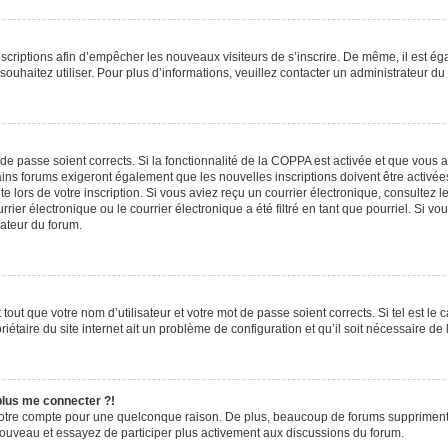
inscriptions afin d’empêcher les nouveaux visiteurs de s’inscrire. De même, il est é
s souhaitez utiliser. Pour plus d’informations, veuillez contacter un administrateur du
t de passe soient corrects. Si la fonctionnalité de la COPPA est activée et que vous 
ains forums exigeront également que les nouvelles inscriptions doivent être activée
te lors de votre inscription. Si vous aviez reçu un courrier électronique, consultez l
r électronique ou le courrier électronique a été filtré en tant que pourriel. Si vo
rateur du forum.
out que votre nom d’utilisateur et votre mot de passe soient corrects. Si tel est le
iétaire du site internet ait un problème de configuration et qu’il soit nécessaire de l
 plus me connecter ?!
votre compte pour une quelconque raison. De plus, beaucoup de forums suppriment pér
 nouveau et essayez de participer plus activement aux discussions du forum.