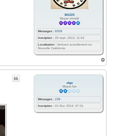
BOZ25
Mopar retraité
Messages :
6509
Inscription :
29 sept. 2013, 11:02
Localisation :
itinérant actuellement en
Nouvelle Calédonie.
H
a
u
t
olga
Mopar fan
Messages :
239
Inscription :
01 févr. 2014, 07:31