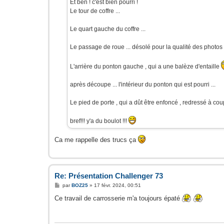
Et ben ! c'est bien pourri !
Le tour de coffre ...
Le quart gauche du coffre ...
Le passage de roue ... désolé pour la qualité des photos
L'arrière du ponton gauche , qui a une balèze d'entaille
après découpe ... l'intérieur du ponton qui est pourri ...
Le pied de porte , qui a dût être enfoncé , redressé à co
bref!!! y'a du boulot !!!
Ca me rappelle des trucs ça
Re: Présentation Challenger 73
M
par
BOZ25
»
17 févr. 2024, 00:51
e
s
Ce travail de carrosserie m'a toujours épaté
s
a
g
e