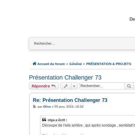
De
Accueil du forum
Général
PRÉSENTATION & PROJETS
Présentation Challenger 73
R
Répondre
Re: Présentation Challenger 73
M
par
Olive
»
05 janv. 2024, 16:32
e
s
s
olga a écrit :
a
g
Découpe de l'aile arrière , qui après sondage , semblait b
e