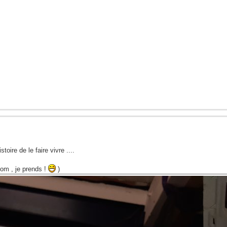
toire de le faire vivre ....
nom , je prends !
)