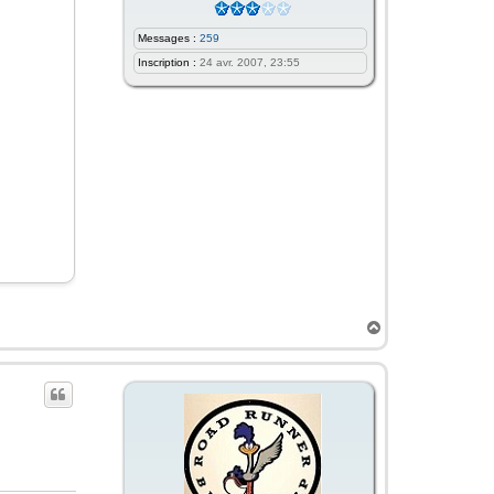
Messages :
259
Inscription :
24 avr. 2007, 23:55
H
a
u
t