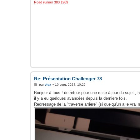
Road runner 383 1969
Re: Présentation Challenger 73
M
par
olga
»
10 sept. 2024, 10:25
e
s
Bonjour à tous ! de retour pour une mise à jour du sujet , his
s
il y a eu quelques avancées depuis la derniere fois.
a
g
Redressage de la "traverse arrière" (si quelqu'un a le vrai 
e