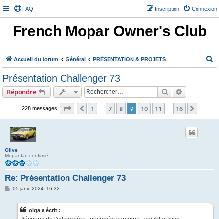
FAQ
Inscription
Connexion
French Mopar Owner's Club
R
Accueil du forum
Général
PRÉSENTATION & PROJETS
e
Présentation Challenger 73
c
Rechercher
Recherche 
Répondre
h
e
Page
9
sur
16
1
7
8
9
10
11
16
Précédent
Suivan
228 messages
…
…
r
c
h
Olive
e
Mopar fan confirmé
r
Re: Présentation Challenger 73
M
05 janv. 2024, 16:32
e
s
s
olga a écrit :
a
g