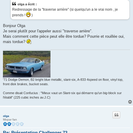
s
olga a écrit :
a
g
Redressage de la "traverse arrière" (si quelqu'un a le vrai nom , je
e
prends !
)
Bonjour Olga
Je serai plutôt pour l'appeler aussi "traverse arrière".
Mais comment cette pièce peut elle être tordue? Pourrie et rouillée oui,
mais tordue?
'71 Dodge Demon, B2 bright blue metallic, slant-six, A-833 4speed on floor, vinyl top,
front disk brakes, bucket seats.
Comme disait Confucius : "Mieux vaut un Slant-six qui démarre qu'un big-block sur
l'établi" (225 cubic inches av.J.C)
olga
Mopar fan
Re: Présentation Challenger 73