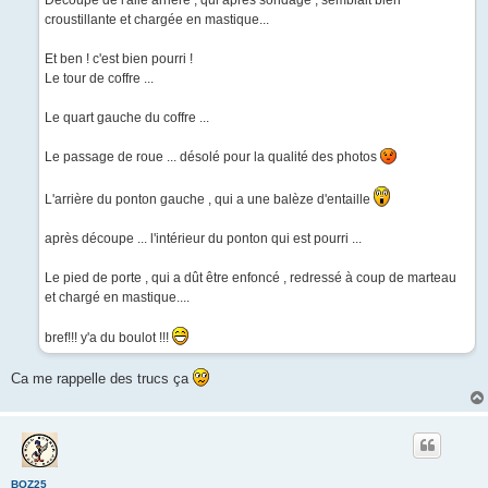
Découpe de l'aile arrière , qui après sondage , semblait bien
e
croustillante et chargée en mastique...
Et ben ! c'est bien pourri !
Le tour de coffre ...
Le quart gauche du coffre ...
Le passage de roue ... désolé pour la qualité des photos
L'arrière du ponton gauche , qui a une balèze d'entaille
après découpe ... l'intérieur du ponton qui est pourri ...
Le pied de porte , qui a dût être enfoncé , redressé à coup de marteau
et chargé en mastique....
bref!!! y'a du boulot !!!
Ca me rappelle des trucs ça
BOZ25