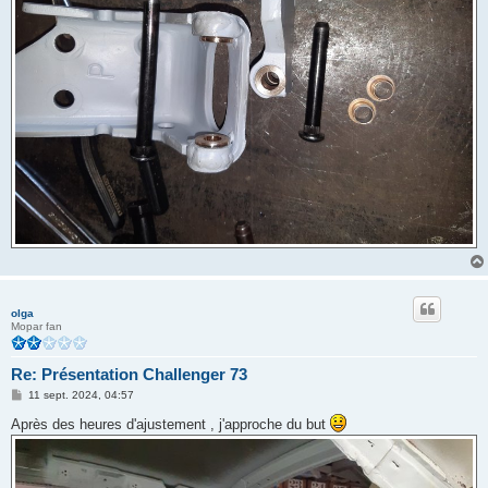
olga
Mopar fan
Re: Présentation Challenger 73
M
11 sept. 2024, 04:57
e
s
Après des heures d'ajustement , j'approche du but
s
a
g
e