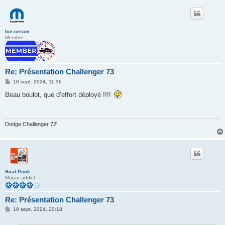
Ice-cream
Membre
Re: Présentation Challenger 73
M
10 sept. 2024, 11:36
e
s
Beau boulot, que d’effort déployé !!!!
s
a
g
e
Dodge Challenger 72'
Scat Pack
Mopar addict
Re: Présentation Challenger 73
M
10 sept. 2024, 20:18
e
s