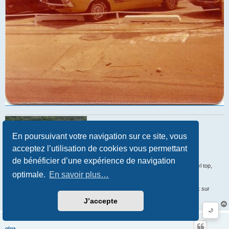
En poursuivant votre navigation sur ce site, vous
acceptez l’utilisation de cookies vous permettant
de bénéficier d’une expérience de navigation
'71 Dodge Demon, B2 bright blue metallic, slant-six, A-833 4speed on floor, vinyl top,
optimale.
En savoir plus…
front disk brakes, bucket seats.
Comme disait Confucius : "Mieux vaut un Slant-six qui démarre qu'un big-block sur
l'établi" (225 cubic inches av.J.C)
J’accepte
🌙
olga