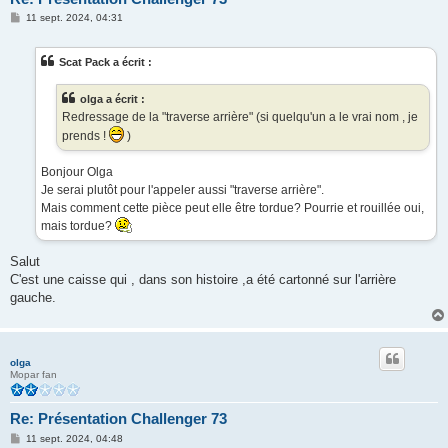
M
11 sept. 2024, 04:31
e
s
s
Scat Pack a écrit :
a
g
e
olga a écrit :
Redressage de la "traverse arrière" (si quelqu'un a le vrai nom , je
prends !
)
Bonjour Olga
Je serai plutôt pour l'appeler aussi "traverse arrière".
Mais comment cette pièce peut elle être tordue? Pourrie et rouillée oui,
mais tordue?
Salut
C'est une caisse qui , dans son histoire ,a été cartonné sur l'arrière
gauche.
olga
Mopar fan
Re: Présentation Challenger 73
M
11 sept. 2024, 04:48