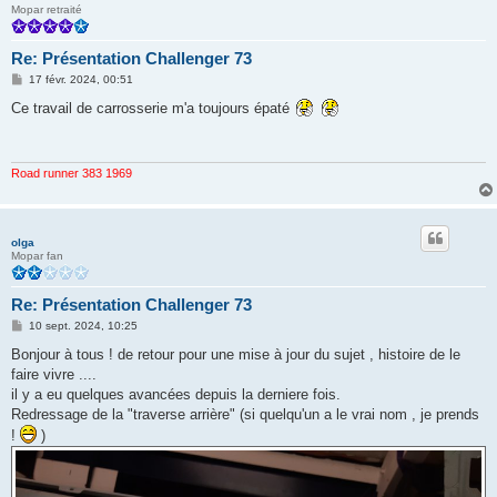
Mopar retraité
Re: Présentation Challenger 73
M
17 févr. 2024, 00:51
e
s
Ce travail de carrosserie m'a toujours épaté
s
a
g
e
Road runner 383 1969
olga
Mopar fan
Re: Présentation Challenger 73
M
10 sept. 2024, 10:25
e
s
Bonjour à tous ! de retour pour une mise à jour du sujet , histoire de le
s
faire vivre ....
a
g
il y a eu quelques avancées depuis la derniere fois.
e
Redressage de la "traverse arrière" (si quelqu'un a le vrai nom , je prends
!
)