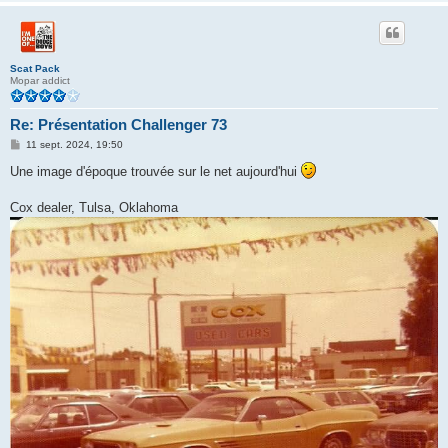
Scat Pack
Mopar addict
Re: Présentation Challenger 73
M
11 sept. 2024, 19:50
e
s
Une image d'époque trouvée sur le net aujourd'hui
s
a
g
Cox dealer, Tulsa, Oklahoma
e