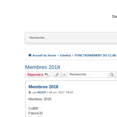
De
Accueil du forum
Général
FONCTIONNEMENT DU CLUB
Membres 2018
R
Répondre
Membres 2018
M
par
BOZ25
»
08 oct. 2017, 09:00
e
s
Membres 2018:
s
a
g
Co800
e
Patrick32