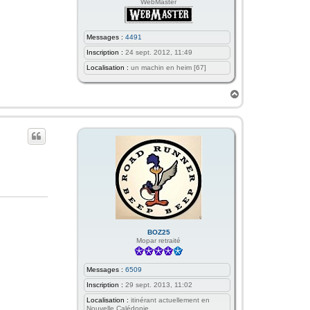
WebMaster
Messages :
4491
Inscription :
24 sept. 2012, 11:49
Localisation :
un machin en heim [67]
H
a
u
t
BOZ25
Mopar retraité
Messages :
6509
Inscription :
29 sept. 2013, 11:02
Localisation :
itinérant actuellement en
Nouvelle Calédonie.