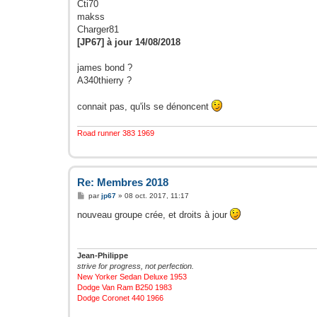
Cti70
makss
Charger81
[JP67] à jour 14/08/2018
james bond ?
A340thierry ?
connait pas, qu'ils se dénoncent
Road runner 383 1969
Re: Membres 2018
M
par
jp67
»
08 oct. 2017, 11:17
e
s
nouveau groupe crée, et droits à jour
s
a
g
e
Jean-Philippe
strive for progress, not perfection.
New Yorker Sedan Deluxe 1953
Dodge Van Ram B250 1983
Dodge Coronet 440 1966