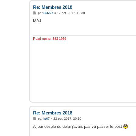
Re: Membres 2018
M
par
BOZ25
»
17 oct. 2017, 19:38
e
s
MAJ
s
a
g
e
Road runner 383 1969
Re: Membres 2018
M
par
jp67
»
22 oct. 2017, 20:10
e
s
A jour désolé du délai j'avais pas vu passer le post
s
a