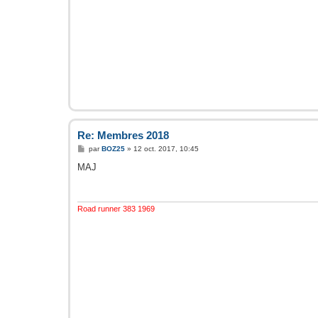
Re: Membres 2018
M
par
BOZ25
»
12 oct. 2017, 10:45
e
s
MAJ
s
a
g
e
Road runner 383 1969