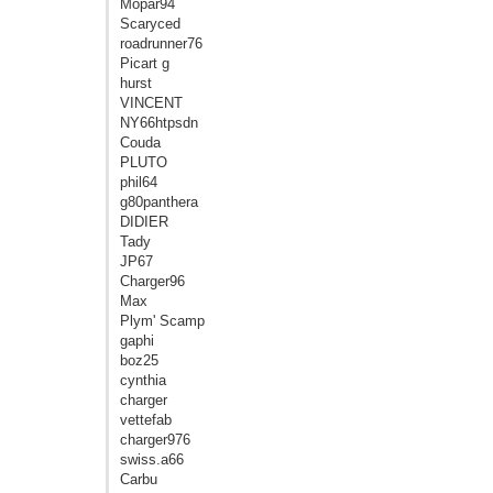
Mopar94
Scaryced
roadrunner76
Picart g
hurst
VINCENT
NY66htpsdn
Couda
PLUTO
phil64
g80panthera
DIDIER
Tady
JP67
Charger96
Max
Plym' Scamp
gaphi
boz25
cynthia
charger
vettefab
charger976
swiss.a66
Carbu