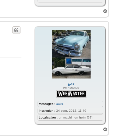
H
a
u
t
jp67
WebMaster
Messages :
4491
Inscription :
24 sept. 2012, 11:49
Localisation :
un machin en heim [67]
H
a
u