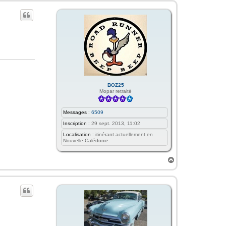
t
BOZ25
Mopar retraité
Messages :
6509
Inscription :
29 sept. 2013, 11:02
Localisation :
itinérant actuellement en
Nouvelle Calédonie.
H
a
u
t