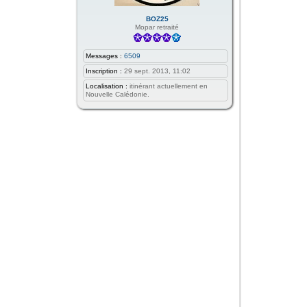
BOZ25
Mopar retraité
Messages :
6509
Inscription :
29 sept. 2013, 11:02
Localisation :
itinérant actuellement en
Nouvelle Calédonie.