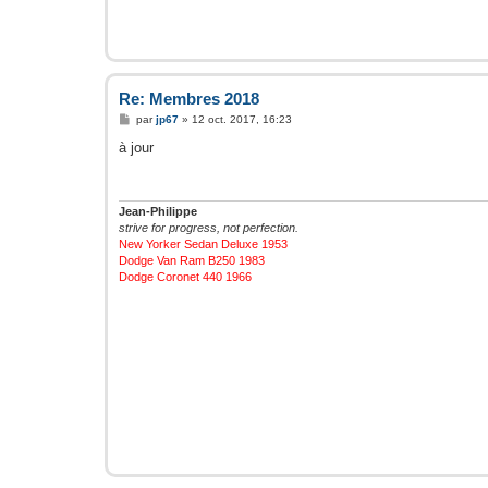
Re: Membres 2018
M
par
jp67
»
12 oct. 2017, 16:23
e
s
à jour
s
a
g
e
Jean-Philippe
strive for progress, not perfection.
New Yorker Sedan Deluxe 1953
Dodge Van Ram B250 1983
Dodge Coronet 440 1966