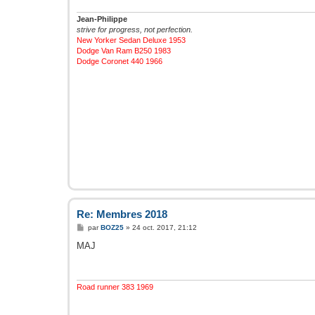
g
e
Jean-Philippe
strive for progress, not perfection.
New Yorker Sedan Deluxe 1953
Dodge Van Ram B250 1983
Dodge Coronet 440 1966
Re: Membres 2018
M
par
BOZ25
»
24 oct. 2017, 21:12
e
s
MAJ
s
a
g
e
Road runner 383 1969