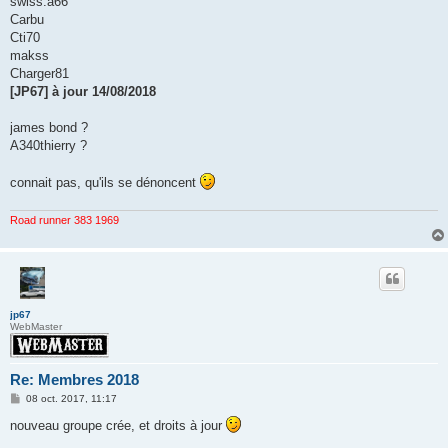
swiss.a66
Carbu
Cti70
makss
Charger81
[JP67] à jour 14/08/2018
james bond ?
A340thierry ?
connait pas, qu'ils se dénoncent
Road runner 383 1969
jp67
WebMaster
Re: Membres 2018
M
08 oct. 2017, 11:17
e
s
nouveau groupe crée, et droits à jour
s
a