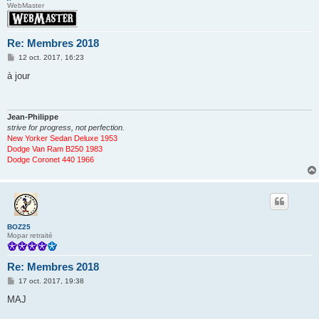
WebMaster
Re: Membres 2018
M
12 oct. 2017, 16:23
e
s
à jour
s
a
g
e
Jean-Philippe
strive for progress, not perfection.
New Yorker Sedan Deluxe 1953
Dodge Van Ram B250 1983
Dodge Coronet 440 1966
BOZ25
Mopar retraité
Re: Membres 2018
M
17 oct. 2017, 19:38
e
s
MAJ
s
a