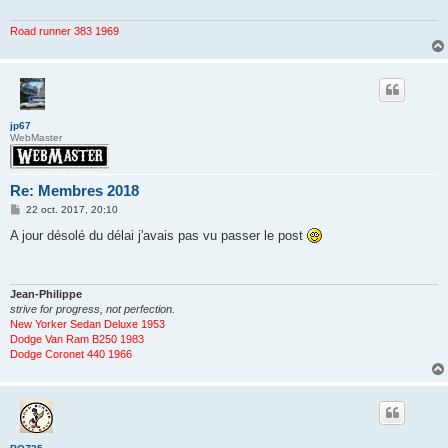
g
e
Road runner 383 1969
jp67
WebMaster
Re: Membres 2018
M
22 oct. 2017, 20:10
e
s
A jour désolé du délai j'avais pas vu passer le post
s
a
g
e
Jean-Philippe
strive for progress, not perfection.
New Yorker Sedan Deluxe 1953
Dodge Van Ram B250 1983
Dodge Coronet 440 1966