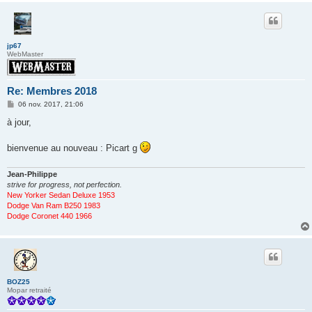
jp67
WebMaster
Re: Membres 2018
M
06 nov. 2017, 21:06
e
s
à jour,
s
a
g
bienvenue au nouveau : Picart g
e
Jean-Philippe
strive for progress, not perfection.
New Yorker Sedan Deluxe 1953
Dodge Van Ram B250 1983
Dodge Coronet 440 1966
BOZ25
Mopar retraité