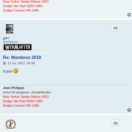
New Yorker Sedan Deluxe 1953
Dodge Van Ram B250 1983
Dodge Coronet 440 1966
jp67
WebMaster
Re: Membres 2018
M
27 oct. 2017, 16:29
e
s
à jour
s
a
g
e
Jean-Philippe
strive for progress, not perfection.
New Yorker Sedan Deluxe 1953
Dodge Van Ram B250 1983
Dodge Coronet 440 1966