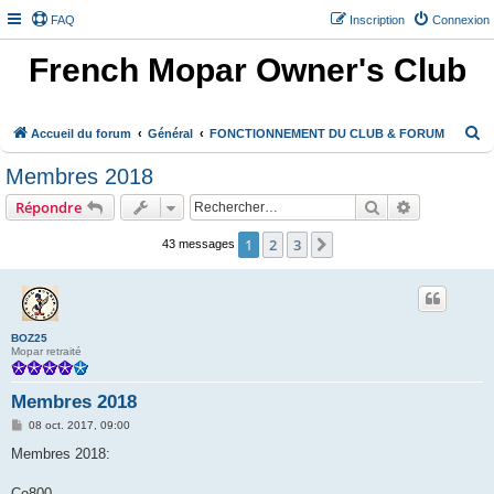
FAQ
Inscription
Connexion
French Mopar Owner's Club
R
Accueil du forum
Général
FONCTIONNEMENT DU CLUB & FORUM
e
Membres 2018
c
Rechercher
Recherche 
Répondre
h
e
1
2
3
Suivant
43 messages
r
c
h
BOZ25
e
Mopar retraité
r
Membres 2018
M
08 oct. 2017, 09:00
e
s
Membres 2018:
s
a
g
Co800