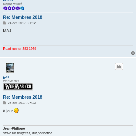
BOZ25
Mopar retraité
Re: Membres 2018
M
24 oct. 2017, 21:12
e
s
MAJ
s
a
g
e
Road runner 383 1969
jp67
WebMaster
Re: Membres 2018
M
25 oct. 2017, 07:13
e
s
à jour
s
a
g
e
Jean-Philippe
strive for progress, not perfection.