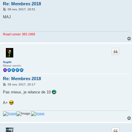
Re: Membres 2018
M
09 nov. 2017, 18:51
e
s
MAJ
s
a
g
e
Road runner 383 1969
Gaphi
Mopar warrior
Re: Membres 2018
M
09 nov. 2017, 20:17
e
s
Pas mieux, je relance de 10
s
a
g
A+
e