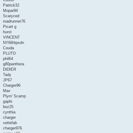
e
Patrick32
Mopar94
Scaryced
roadrunner76
Picart g
hurst
VINCENT
NY66htpsdn
Couda
PLUTO
phil64
g80panthera
DIDIER
Tady
JP67
Charger96
Max
Plym' Scamp
gaphi
boz25
cynthia
charger
vettefab
charger976