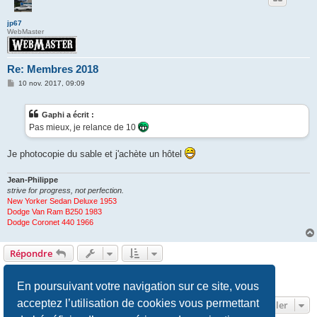
jp67
WebMaster
Re: Membres 2018
M
10 nov. 2017, 09:09
e
s
s
Gaphi a écrit :
a
g
Pas mieux, je relance de 10
e
Je photocopie du sable et j'achète un hôtel
Jean-Philippe
strive for progress, not perfection.
New Yorker Sedan Deluxe 1953
Dodge Van Ram B250 1983
Dodge Coronet 440 1966
Répondre
1
2
3
Suivant
43 messages
En poursuivant votre navigation sur ce site, vous
acceptez l’utilisation de cookies vous permettant
Aller