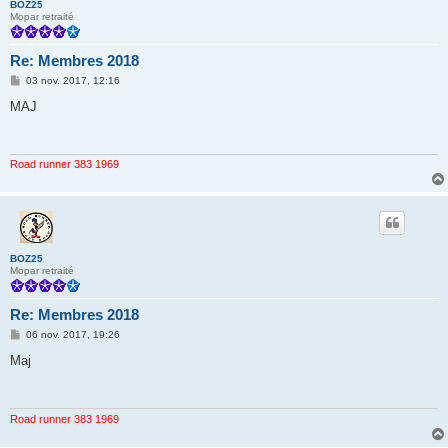
BOZ25
Mopar retraité
Re: Membres 2018
M
03 nov. 2017, 12:16
e
s
MAJ
s
a
g
e
Road runner 383 1969
BOZ25
Mopar retraité
Re: Membres 2018
M
06 nov. 2017, 19:26
e
s
Maj
s
a
g
e
Road runner 383 1969