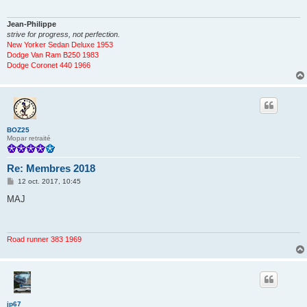
g
e
Jean-Philippe
strive for progress, not perfection.
New Yorker Sedan Deluxe 1953
Dodge Van Ram B250 1983
Dodge Coronet 440 1966
BOZ25
Mopar retraité
Re: Membres 2018
M
12 oct. 2017, 10:45
e
s
MAJ
s
a
g
e
Road runner 383 1969
jp67