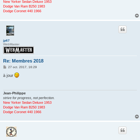
New Yorker Sedan Deluxe 1953
Dodge Van Ram B250 1983
Dodge Coronet 440 1966
jp67
WebMaster
Re: Membres 2018
M
27 oct. 2017, 16:29
e
s
à jour
s
a
g
e
Jean-Philippe
strive for progress, not perfection.
New Yorker Sedan Deluxe 1953
Dodge Van Ram B250 1983
Dodge Coronet 440 1966