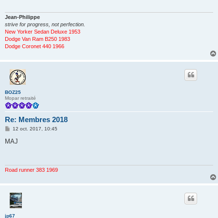
g
e
Jean-Philippe
strive for progress, not perfection.
New Yorker Sedan Deluxe 1953
Dodge Van Ram B250 1983
Dodge Coronet 440 1966
BOZ25
Mopar retraité
Re: Membres 2018
M
12 oct. 2017, 10:45
e
s
MAJ
s
a
g
e
Road runner 383 1969
jp67