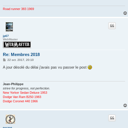
g
e
Road runner 383 1969
jp67
WebMaster
Re: Membres 2018
M
22 oct. 2017, 20:10
e
s
A jour désolé du délai j'avais pas vu passer le post
s
a
g
e
Jean-Philippe
strive for progress, not perfection.
New Yorker Sedan Deluxe 1953
Dodge Van Ram B250 1983
Dodge Coronet 440 1966