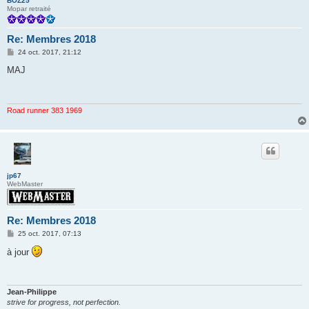
BOZ25
Mopar retraité
Re: Membres 2018
M
24 oct. 2017, 21:12
e
s
MAJ
s
a
g
e
Road runner 383 1969
jp67
WebMaster
Re: Membres 2018
M
25 oct. 2017, 07:13
e
s
à jour
s
a
g
e
Jean-Philippe
strive for progress, not perfection.