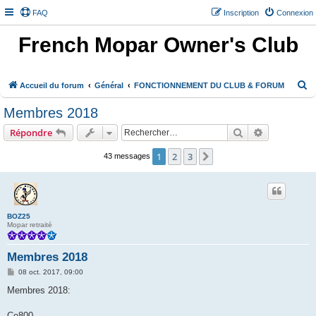
FAQ
Inscription
Connexion
French Mopar Owner's Club
R
Accueil du forum
Général
FONCTIONNEMENT DU CLUB & FORUM
e
Membres 2018
c
Rechercher
Recherche 
Répondre
h
e
1
2
3
Suivant
43 messages
r
c
h
BOZ25
e
Mopar retraité
r
Membres 2018
M
08 oct. 2017, 09:00
e
s
Membres 2018:
s
a
g
Co800