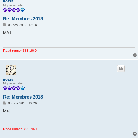
BOZ25
Mopar retraité
Re: Membres 2018
M
03 nov. 2017, 12:16
e
s
MAJ
s
a
g
e
Road runner 383 1969
BOZ25
Mopar retraité
Re: Membres 2018
M
06 nov. 2017, 19:26
e
s
Maj
s
a
g
e
Road runner 383 1969