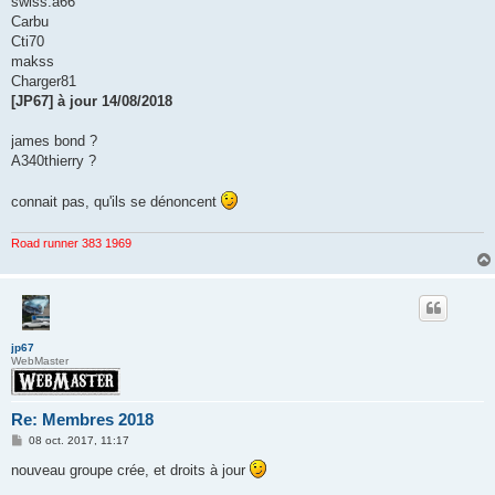
swiss.a66
Carbu
Cti70
makss
Charger81
[JP67] à jour 14/08/2018
james bond ?
A340thierry ?
connait pas, qu'ils se dénoncent
Road runner 383 1969
jp67
WebMaster
Re: Membres 2018
M
08 oct. 2017, 11:17
e
s
nouveau groupe crée, et droits à jour
s
a