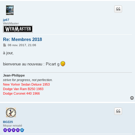
jp67
WebMaster
Re: Membres 2018
M
06 nov. 2017, 21:06
e
s
à jour,
s
a
g
bienvenue au nouveau : Picart g
e
Jean-Philippe
strive for progress, not perfection.
New Yorker Sedan Deluxe 1953
Dodge Van Ram B250 1983
Dodge Coronet 440 1966
BOZ25
Mopar retraité