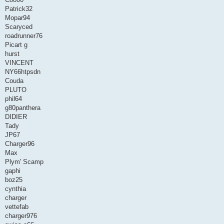
e
Patrick32
Mopar94
Scaryced
roadrunner76
Picart g
hurst
VINCENT
NY66htpsdn
Couda
PLUTO
phil64
g80panthera
DIDIER
Tady
JP67
Charger96
Max
Plym' Scamp
gaphi
boz25
cynthia
charger
vettefab
charger976