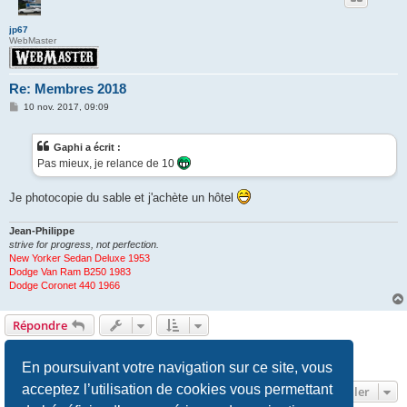
jp67
WebMaster
Re: Membres 2018
M
10 nov. 2017, 09:09
e
s
s
Gaphi a écrit :
a
g
Pas mieux, je relance de 10
e
Je photocopie du sable et j'achète un hôtel
Jean-Philippe
strive for progress, not perfection.
New Yorker Sedan Deluxe 1953
Dodge Van Ram B250 1983
Dodge Coronet 440 1966
Répondre
1
2
3
Suivant
43 messages
En poursuivant votre navigation sur ce site, vous
acceptez l’utilisation de cookies vous permettant
Aller