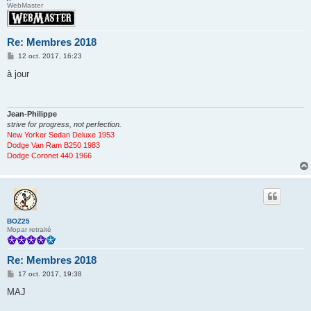
WebMaster
Re: Membres 2018
M
12 oct. 2017, 16:23
e
s
à jour
s
a
g
e
Jean-Philippe
strive for progress, not perfection.
New Yorker Sedan Deluxe 1953
Dodge Van Ram B250 1983
Dodge Coronet 440 1966
BOZ25
Mopar retraité
Re: Membres 2018
M
17 oct. 2017, 19:38
e
s
MAJ
s
a