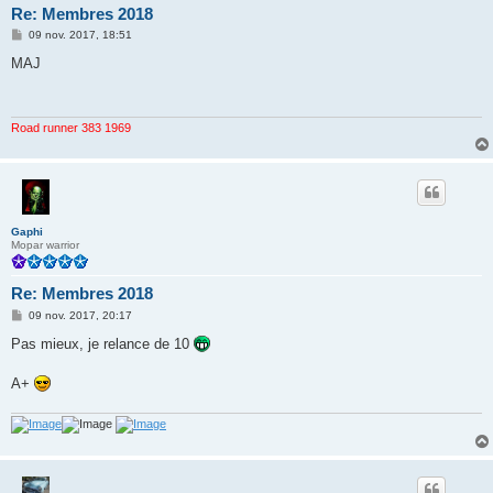
Re: Membres 2018
M
09 nov. 2017, 18:51
e
s
MAJ
s
a
g
e
Road runner 383 1969
Gaphi
Mopar warrior
Re: Membres 2018
M
09 nov. 2017, 20:17
e
s
Pas mieux, je relance de 10
s
a
g
A+
e