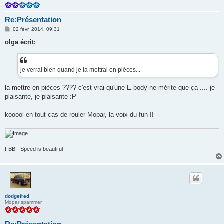
Re:Présentation
M
02 févr. 2014, 09:31
e
s
olga écrit:
s
a
g
e
je verrai bien quand je la mettrai en pièces...
la mettre en pièces ???? c'est vrai qu'une E-body ne mérite que ça .... je
plaisante, je plaisante :P
kooool en tout cas de rouler Mopar, la voix du fun !!
FBB - Speed is beautiful
dodgefred
Mopar spammer