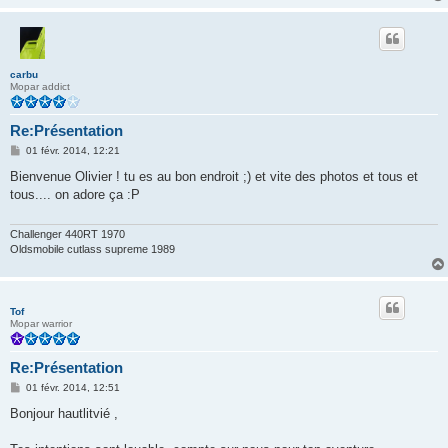
carbu
Mopar addict
Re:Présentation
M
01 févr. 2014, 12:21
e
s
Bienvenue Olivier ! tu es au bon endroit ;) et vite des photos et tous et
s
tous.... on adore ça :P
a
g
e
Challenger 440RT 1970
Oldsmobile cutlass supreme 1989
Tof
Mopar warrior
Re:Présentation
M
01 févr. 2014, 12:51
e
s
Bonjour hautlitvié ,
s
a
g