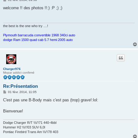
e
s
welcome !! des photos !!:) :P ;) ;)
s
a
g
e
the best is the one who try ....!
Plymouth barracuda convertible 1968 340ci auto
dodge Ram 1500 quad cab 5.7 hemi 2005 auto
Charger976
Mopar addict confirmé
Re:Présentation
M
01 févr. 2014, 11:05
e
s
C'est pas une B-Body mais c'est pas (trop) grave!:lol:
s
a
g
Bienvenue!
e
Dodge Charger R/T \\\/'/71 440-4bbl
Hummer H2 \\\/'/03 SUV 6,0l
Pontiac Firebird Trans Am \\\/'/78 403