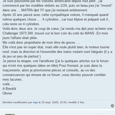
Je suis passionné par les voitures américaine depuis tout petit , j'ai
commencé par les modèles réduits au 1/24, puis un beau jour j'ai "investi"
dans une ....MATRA djet !!!! que j'ai restauré entièrement.
Après 15 ans passé avec cette sympathique voiture, il manquait quand
même quelques chose .... 4 cylindres , car tout Alpine et préparé soit il ,
cela reste un 4 cylindres.
Voilà donc deux ans ,le coup de cœur, j'ai vendu ma djet pour acheter une
Challenger 1973 340 ,trouvé sur le bon coin du coté du MANS .En trois
jours l'affaire était pliée.
Me voilà donc propriétaire de mon rêve de gosse ....
Elle n'est pas en super état, mais elle roule plutôt bien, le moteur tourne
rond ,mais la direction et l'ensemble des trains roulant sont fatigués (il y a
du jeu un peu de partout ).
Je pense la retaper, voir l'améliorer (j'ai lu quelques articles sur le forum
qui m'ont mis quelques idées en tête) Pour l'instant, je suis dans la
maçonnerie, alors je provisionne pièces et conseils, au vu des
connaissances qui émane de ce forum ,vous devriez pouvoir combler
mes lacunes .
voilà ...
A Bientôt
Olivier
Dernière modification par
olga
le 20 sept. 2020, 15:54, modifié 1 fois.