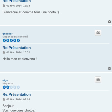
Re:Présentation
M
01 févr. 2014, 16:33
e
s
Bienvenue et comme tous une photo :) .
s
a
g
e
tjhooker
Mopar addict confirmé
Re:Présentation
M
01 févr. 2014, 16:52
e
s
Hello man et bienvenu !
s
a
g
e
olga
Mopar fan
Re:Présentation
M
02 févr. 2014, 09:14
e
s
Bonjour
s
Voici quelques photos:
a