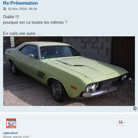
Re:Présentation
M
02 févr. 2014, 09:18
e
s
Diable !!!
s
pourquoi est ce toutes les mêmes ?
a
g
e
En voilà une autre ....
splendvol
Mopar warrior chef