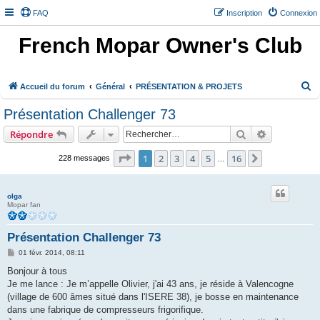
FAQ
Inscription
Connexion
French Mopar Owner's Club
R
Accueil du forum
Général
PRÉSENTATION & PROJETS
e
Présentation Challenger 73
c
Rechercher
Recherche 
Répondre
h
e
Page
1
sur
16
1
2
3
4
5
16
Suivant
228 messages
…
r
c
olga
Mopar fan
h
e
Présentation Challenger 73
r
M
01 févr. 2014, 08:11
e
s
Bonjour à tous
s
Je me lance : Je m’appelle Olivier, j'ai 43 ans, je réside à Valencogne
a
g
(village de 600 âmes situé dans l'ISERE 38), je bosse en maintenance
e
dans une fabrique de compresseurs frigorifique.