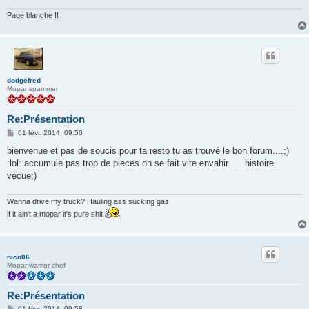
e
Page blanche !!
dodgefred
Mopar spammer
Re:Présentation
M
01 févr. 2014, 09:50
e
s
bienvenue et pas de soucis pour ta resto tu as trouvé le bon forum....;)
s
:lol: accumule pas trop de pieces on se fait vite envahir .....histoire
a
g
vécue;)
e
Wanna drive my truck? Hauling ass sucking gas.
if it ain't a mopar it's pure shit
nico06
Mopar warrior chef
Re:Présentation
M
01 févr. 2014, 09:58