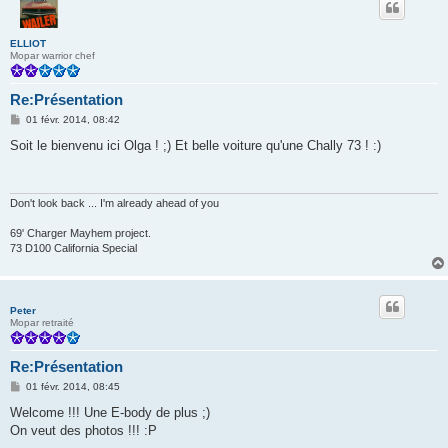
ELLIOT
Mopar warrior chef
Re:Présentation
M
01 févr. 2014, 08:42
e
s
Soit le bienvenu ici Olga ! ;) Et belle voiture qu'une Chally 73 ! :)
s
a
g
e
Don't look back ... I'm already ahead of you
69' Charger Mayhem project.
73 D100 California Special
Peter
Mopar retraité
Re:Présentation
M
01 févr. 2014, 08:45
e
s
Welcome !!! Une E-body de plus ;)
s
On veut des photos !!! :P
a
g