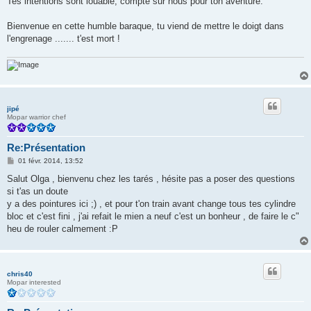
Tes intentions sont louable, compte sur nous pour ton aventure.
e
Bienvenue en cette humble baraque, tu viend de mettre le doigt dans
l'engrenage ....... t'est mort !
jipé
Mopar warrior chef
Re:Présentation
M
01 févr. 2014, 13:52
e
s
Salut Olga , bienvenu chez les tarés , hésite pas a poser des questions
s
si t'as un doute
a
g
y a des pointures ici ;) , et pour t'on train avant change tous tes cylindre
e
bloc et c'est fini , j'ai refait le mien a neuf c'est un bonheur , de faire le c"
heu de rouler calmement :P
chris40
Mopar interested