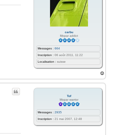
carbu
Mopar addict
Messages :
664
Inscription :
06 août 2011, 11:22
Localisation :
suisse
H
a
u
t
Tof
Mopar warrior
Messages :
2935
Inscription :
21 mai 2007, 12:48