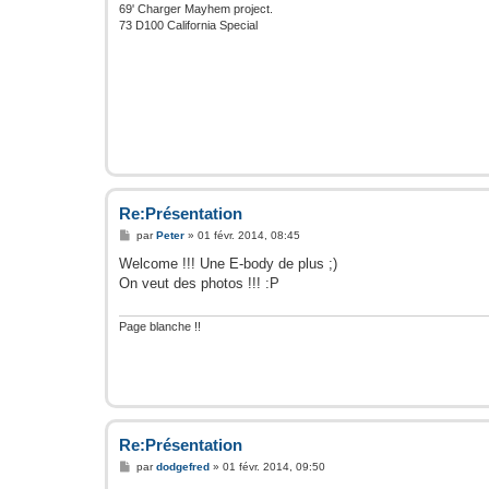
69' Charger Mayhem project.
73 D100 California Special
Re:Présentation
M
par
Peter
»
01 févr. 2014, 08:45
e
s
Welcome !!! Une E-body de plus ;)
s
On veut des photos !!! :P
a
g
e
Page blanche !!
Re:Présentation
M
par
dodgefred
»
01 févr. 2014, 09:50
e