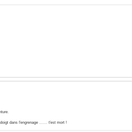
nture.
igt dans l'engrenage ....... t'est mort !