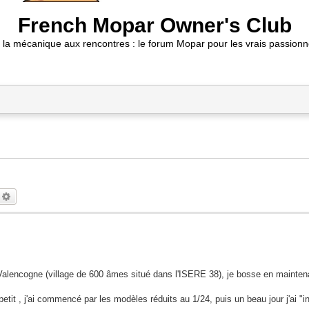
French Mopar Owner's Club
 la mécanique aux rencontres : le forum Mopar pour les vrais passionn
echercher
Recherche avancée
 à Valencogne (village de 600 âmes situé dans l'ISERE 38), je bosse en mainte
etit , j'ai commencé par les modèles réduits au 1/24, puis un beau jour j'ai "i