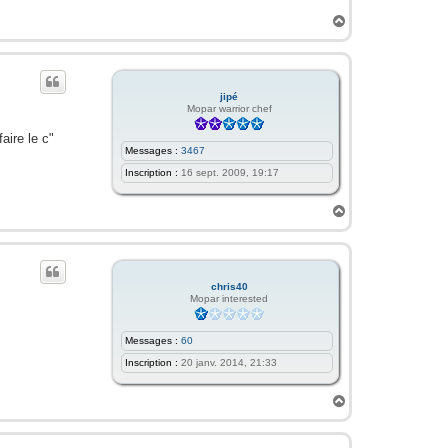
H
a
u
t
jipé
Mopar warrior chef
faire le c"
Messages :
3467
Inscription :
16 sept. 2009, 19:17
H
a
u
t
chris40
Mopar interested
Messages :
60
Inscription :
20 janv. 2014, 21:33
H
a
u
t