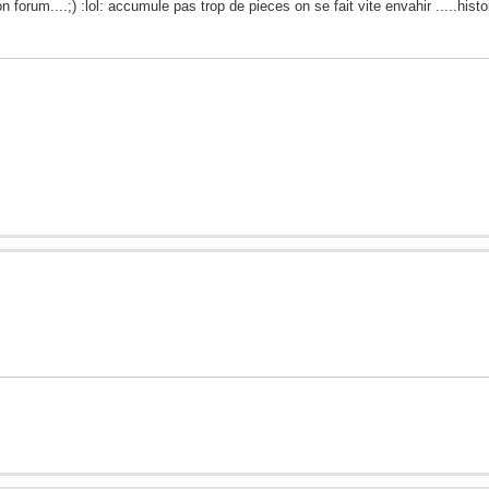
 forum....;) :lol: accumule pas trop de pieces on se fait vite envahir .....histo