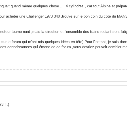
uait quand même quelques chose .... 4 cylindres , car tout Alpine et préparé 
pour acheter une Challenger 1973 340 ,trouvé sur le bon coin du coté du MANS
 moteur tourne rond ,mais la direction et l'ensemble des trains roulant sont fatig
les sur le forum qui m'ont mis quelques idées en tête) Pour l'instant, je suis dan
vu des connaissances qui émane de ce forum ,vous devriez pouvoir combler me
3 ! :)