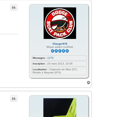
t
Charger976
Mopar addict confirmé
Messages :
1276
Inscription :
23 mars 2013, 10:08
Localisation :
Originaire de Metz (57).
Réside à Mayotte (976)
H
a
u
t