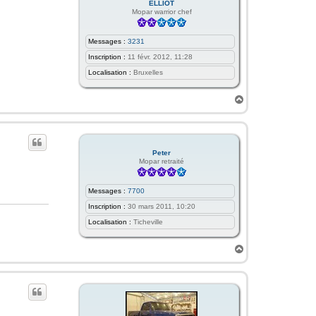
ELLIOT
Mopar warrior chef
Messages :
3231
Inscription :
11 févr. 2012, 11:28
Localisation :
Bruxelles
H
a
u
t
Peter
Mopar retraité
Messages :
7700
Inscription :
30 mars 2011, 10:20
Localisation :
Ticheville
H
a
u
t