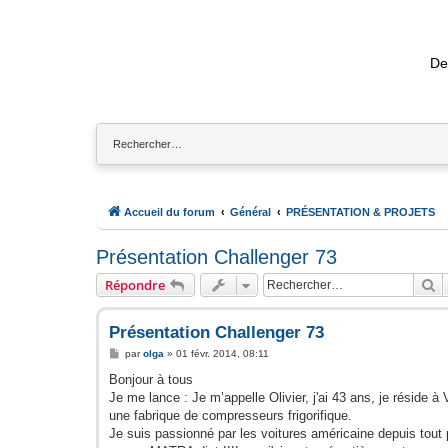
De
Accueil du forum
Général
PRÉSENTATION & PROJETS
Présentation Challenger 73
R
Répondre
Présentation Challenger 73
M
par
olga
»
01 févr. 2014, 08:11
e
s
Bonjour à tous
s
Je me lance : Je m’appelle Olivier, j'ai 43 ans, je réside
a
g
une fabrique de compresseurs frigorifique.
e
Je suis passionné par les voitures américaine depuis tout p