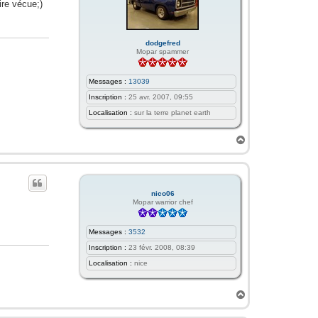
ire vécue;)
dodgefred
Mopar spammer
Messages :
13039
Inscription :
25 avr. 2007, 09:55
Localisation :
sur la terre planet earth
H
a
u
t
nico06
Mopar warrior chef
Messages :
3532
Inscription :
23 févr. 2008, 08:39
Localisation :
nice
H
a
u