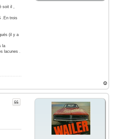
soit il ,
 .En trois
ués (il y a
s la
s lacunes .
H
a
u
t