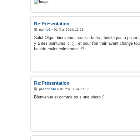
Re:Présentation
M
par
jipé
»
01 févr. 2014, 13:52
e
s
Salut Olga , bienvenu chez les tarés , hésite pas a poser 
s
y a des pointures ici ;) , et pour t'on train avant change tous
a
g
heu de rouler calmement :P
e
Re:Présentation
M
par
chris40
»
01 févr. 2014, 16:33
e
s
Bienvenue et comme tous une photo :) .
s
a
g
e