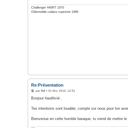
g
e
Challenger 440RT 1970
Oldsmobile cutlass supreme 1989
Re:Présentation
M
par
Tof
»
01 févr. 2014, 12:51
e
s
Bonjour hautlitvié ,
s
a
g
Tes intentions sont louable, compte sur nous pour ton ave
e
Bienvenue en cette humble baraque, tu viend de mettre le do