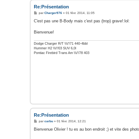
Re:Présentation
M
par
Charger976
»
01 févr. 2014, 11:05
e
s
C'est pas une B-Body mais c'est pas (trop) grave!:lol:
s
a
g
Bienvenue!
e
Dodge Charger R/T \\\/'/71 440-4bbl
Hummer H2 \\\/'/03 SUV 6,0l
Pontiac Firebird Trans Am \\\/'/78 403
Re:Présentation
M
par
carbu
»
01 févr. 2014, 12:21
e
s
Bienvenue Olivier ! tu es au bon endroit ;) et vite des phot
s
a