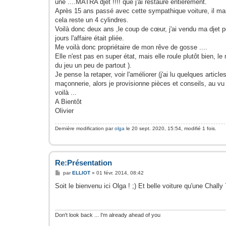
une ....MATRA djet !!!! que j'ai restauré entièrement.
Après 15 ans passé avec cette sympathique voiture, il manq
cela reste un 4 cylindres.
Voilà donc deux ans ,le coup de cœur, j'ai vendu ma djet 
jours l'affaire était pliée.
Me voilà donc propriétaire de mon rêve de gosse ....
Elle n'est pas en super état, mais elle roule plutôt bien, le
du jeu un peu de partout ).
Je pense la retaper, voir l'améliorer (j'ai lu quelques artic
maçonnerie, alors je provisionne pièces et conseils, au 
voilà ...
A Bientôt
Olivier
Dernière modification par
olga
le 20 sept. 2020, 15:54, modifié 1 fois.
Re:Présentation
M
par
ELLIOT
»
01 févr. 2014, 08:42
e
s
Soit le bienvenu ici Olga ! ;) Et belle voiture qu'une Chally 7
s
a
g
e
Don't look back ... I'm already ahead of you