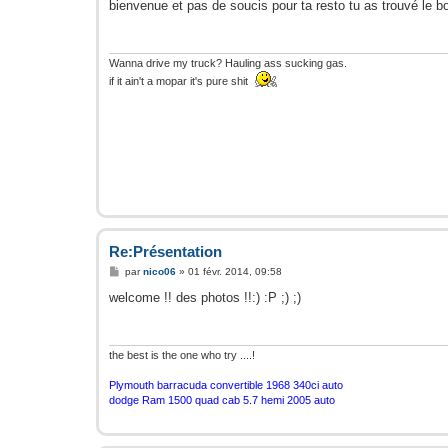
s
bienvenue et pas de soucis pour ta resto tu as trouvé le bon
s
a
g
e
Wanna drive my truck? Hauling ass sucking gas.
if it ain't a mopar it's pure shit
Re:Présentation
M
par
nico06
»
01 févr. 2014, 09:58
e
s
welcome !! des photos !!:) :P ;) ;)
s
a
g
e
the best is the one who try ....!
Plymouth barracuda convertible 1968 340ci auto
dodge Ram 1500 quad cab 5.7 hemi 2005 auto