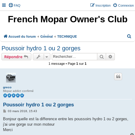
FAQ
Inscription
Connexion
French Mopar Owner's Club
R
Accueil du forum
Général
TECHNIQUE
e
Poussoir hydro 1 ou 2 gorges
c
Rechercher
Recherche 
Répondre
h
1 message • Page
1
sur
1
e
r
c
h
greco
Mopar addict confirmé
e
r
Poussoir hydro 1 ou 2 gorges
M
03 mars 2018, 15:43
e
s
Bonjour quelle est la difference entre les poussoirs hydro 1 ou 2 gorges,
s
j'ai une gorge sur mon moteur
a
g
Merci
e