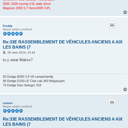
300C 2006 touring 3.0L daily driver
Magnum 2005 5,7 Hemi AWD GPL
Freddy
Mopar addict confirmé
Re:33E RASSEMBLEMENT DE VÉHICULES ANCIENS A AIX
LES BAINS (7
M
26 mars 2014, 23:44
e
s
tu y serai Makss?
s
a
g
e
92 Dodge B250 3.9 V6 camperfamily
90 Dodge D150 LE Club cab 360 Mégasquirt
74 Dodge Dart Swinger 318
romain
Mopar addict confirmé
Re:33E RASSEMBLEMENT DE VÉHICULES ANCIENS A AIX
LES BAINS (7