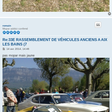
romain
Mopar addict confirmé
Re:33E RASSEMBLEMENT DE VÉHICULES ANCIENS A AIX
LES BAINS (7
M
14 avr. 2014, 14:46
e
s
pas mopar mais jaune
s
a
g
e