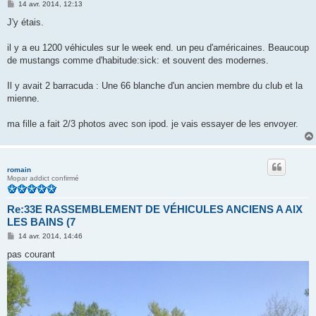
M
14 avr. 2014, 12:13
e
s
J'y étais.
s
a
g
il y a eu 1200 véhicules sur le week end. un peu d'américaines. Beaucoup
e
de mustangs comme d'habitude:sick: et souvent des modernes.
Il y avait 2 barracuda : Une 66 blanche d'un ancien membre du club et la
mienne.
ma fille a fait 2/3 photos avec son ipod. je vais essayer de les envoyer.
romain
Mopar addict confirmé
Re:33E RASSEMBLEMENT DE VÉHICULES ANCIENS A AIX
LES BAINS (7
M
14 avr. 2014, 14:46
e
s
pas courant
s
a
g
e