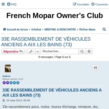
FAQ
Inscription
Connexion
French Mopar Owner's Club
R
Accueil du forum
Général
MEETING & RENCONTRE
Rhône-Alpes
e
33E RASSEMBLEMENT DE VÉHICULES
c
ANCIENS A AIX LES BAINS (73)
h
Rechercher
Recherche 
Répondre
e
9 messages • Page
1
sur
1
r
c
h
e
makss
Mopar warrior chef
r
33E RASSEMBLEMENT DE VÉHICULES ANCIENS A
AIX LES BAINS (73)
M
23 mars 2014, 08:49
e
s
33e rassemblement autos, motos, bourse d'échange, miniature, doc,
s