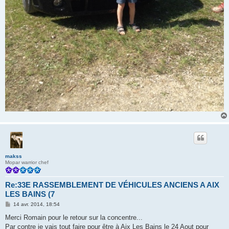
makss
Mopar warrior chef
Re:33E RASSEMBLEMENT DE VÉHICULES ANCIENS A AIX
LES BAINS (7
M
14 avr. 2014, 18:54
e
s
Merci Romain pour le retour sur la concentre...
s
Par contre je vais tout faire pour être à Aix Les Bains le 24 Aout pour
a