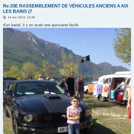
Re:33E RASSEMBLEMENT DE VÉHICULES ANCIENS A AIX
LES BAINS (7
M
14 avr. 2014, 14:48
e
s
d'un banal, il y en avait une quinzaine facile.
s
a
g
e