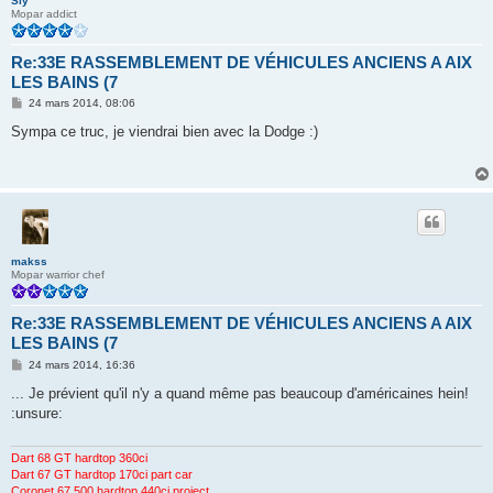
Sly
Mopar addict
Re:33E RASSEMBLEMENT DE VÉHICULES ANCIENS A AIX
LES BAINS (7
M
24 mars 2014, 08:06
e
s
Sympa ce truc, je viendrai bien avec la Dodge :)
s
a
g
e
makss
Mopar warrior chef
Re:33E RASSEMBLEMENT DE VÉHICULES ANCIENS A AIX
LES BAINS (7
M
24 mars 2014, 16:36
e
s
... Je prévient qu'il n'y a quand même pas beaucoup d'américaines hein!
s
:unsure:
a
g
e
Dart 68 GT hardtop 360ci
Dart 67 GT hardtop 170ci part car
Coronet 67 500 hardtop 440ci project