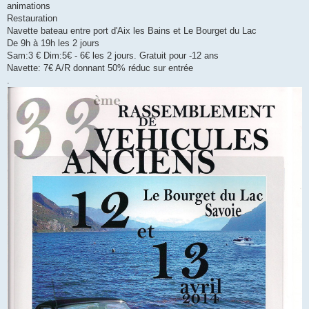
animations
a
g
Restauration
e
Navette bateau entre port d'Aix les Bains et Le Bourget du Lac
De 9h à 19h les 2 jours
Sam:3 € Dim:5€ - 6€ les 2 jours. Gratuit pour -12 ans
Navette: 7€ A/R donnant 50% réduc sur entrée
.