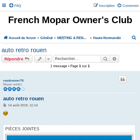
FAQ
Inscription
Connexion
French Mopar Owner's Club
R
Accueil du forum
Général
MEETING & RENCONTRE
Haute-Normandie
e
auto retro rouen
c
Rechercher
Recherche 
Répondre
h
1 message • Page
1
sur
1
e
r
roadrunner76
c
Mopar addict
h
auto retro rouen
e
r
M
14 août 2016, 11:14
e
s
s
a
g
e
PIÈCES JOINTES