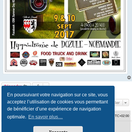
Répondre
1 message • Page
1
sur
1
En poursuivant votre navigation sur ce site, vous
acceptez l’utilisation de cookies vous permettant
Aller
de bénéficier d’une expérience de navigation
Accueil du forum
Fuseau horaire sur
UTC+02:00
optimale.
En savoir plus…
Développé par
phpBB
® Forum Software © phpBB Limited
Traduction française officielle
©
Qiaeru