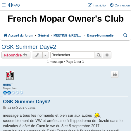
FAQ
Inscription
Connexion
French Mopar Owner's Club
R
Accueil du forum
Général
MEETING & RENCONTRE
Basse-Normandie
e
OSK Summer Day#2
c
Rechercher
Recherche 
Répondre
h
1 message • Page
1
sur
1
e
r
c
h
HURST
Mopar fan
e
r
OSK Summer Day#2
M
24 août 2017, 22:41
e
s
message à tous les normands et bien sur aux autres
s
rassemblement de VW et américaine à l'hippodrome de Dozulé dans le
a
g
calvados à côté de Caen le we du 8 et 9 septembre 2017.
e