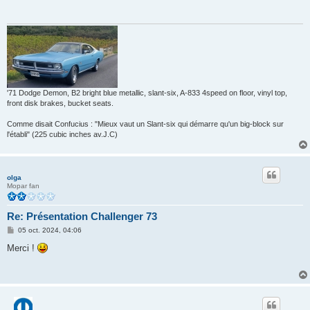
a
g
e
'71 Dodge Demon, B2 bright blue metallic, slant-six, A-833 4speed on floor, vinyl top,
front disk brakes, bucket seats.
Comme disait Confucius : "Mieux vaut un Slant-six qui démarre qu'un big-block sur
l'établi" (225 cubic inches av.J.C)
olga
Mopar fan
Re: Présentation Challenger 73
M
05 oct. 2024, 04:06
e
s
Merci !
s
a
g
e