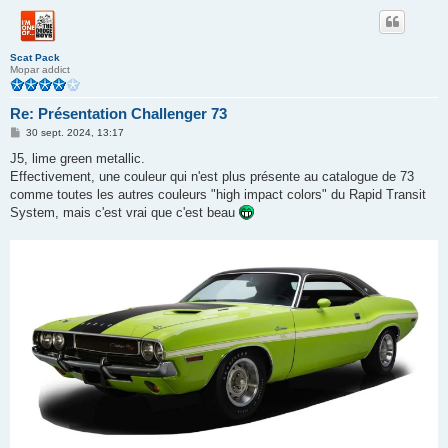
Scat Pack
Mopar addict
Re: Présentation Challenger 73
M
30 sept. 2024, 13:17
e
s
J5, lime green metallic.
s
Effectivement, une couleur qui n'est plus présente au catalogue de 73
a
g
comme toutes les autres couleurs "high impact colors" du Rapid Transit
e
System, mais c'est vrai que c'est beau