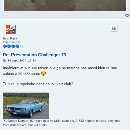
Scat Pack
Mopar addict
Re: Présentation Challenger 73
M
29 sept. 2024, 17:44
e
s
Ingénieux et aucune raison que ça ne marche pas aussi bien qu'une
s
cabine à 30.000 euros
a
g
e
Tu vas la repeindre dans ce joli vert clair?
'71 Dodge Demon, B2 bright blue metallic, slant-six, A-833 4speed on floor, vinyl top,
front disk brakes, bucket seats.