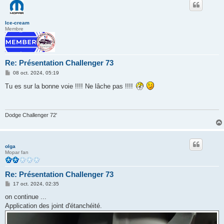
Ice-cream
Membre
Re: Présentation Challenger 73
M
08 oct. 2024, 05:19
e
s
Tu es sur la bonne voie !!!! Ne lâche pas !!!!
s
a
g
e
Dodge Challenger 72'
olga
Mopar fan
Re: Présentation Challenger 73
M
17 oct. 2024, 02:35
e
s
on continue ...
s
Application des joint d'étanchéité.
a
g
e