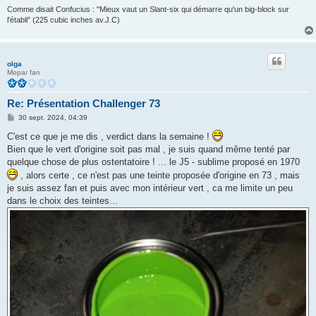
Comme disait Confucius : "Mieux vaut un Slant-six qui démarre qu'un big-block sur
l'établi" (225 cubic inches av.J.C)
olga
Mopar fan
Re: Présentation Challenger 73
M
30 sept. 2024, 04:39
e
s
C'est ce que je me dis , verdict dans la semaine !
s
Bien que le vert d'origine soit pas mal , je suis quand même tenté par
a
g
quelque chose de plus ostentatoire ! ... le J5 - sublime proposé en 1970
e
, alors certe , ce n'est pas une teinte proposée d'origine en 73 , mais
je suis assez fan et puis avec mon intérieur vert , ca me limite un peu
dans le choix des teintes...