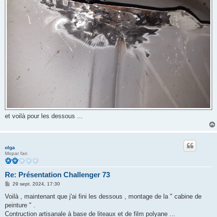
et voilà pour les dessous ...
olga
Mopar fan
Re: Présentation Challenger 73
M
29 sept. 2024, 17:30
e
s
Voilà , maintenant que j'ai fini les dessous , montage de la " cabine de
s
peinture " .
a
g
Contruction artisanale à base de liteaux et de film polyane ...