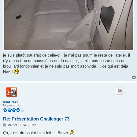
je suis plutôt satisfait de celle-ci , je n'ai pas pourri le reste de l'atelier, il
n'y a pas trop de poussières sur la caisse , je n'ai pas bossé dans un
brouillard londonnien et je ne suis pas mort asphyxié ... ce qui est déjà
bien !
Scat Pack
Mopar addict
Re: Présentation Challenger 73
M
04 oct. 2024, 08:52
e
s
Ça, c'est du boulot bien fait.... Bravo
s