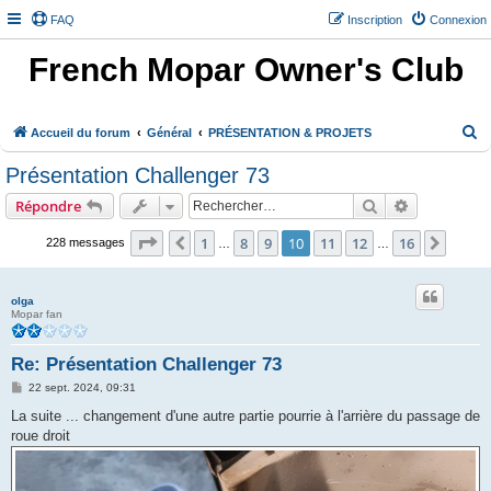
FAQ
Inscription
Connexion
French Mopar Owner's Club
R
Accueil du forum
Général
PRÉSENTATION & PROJETS
e
Présentation Challenger 73
c
Rechercher
Recherche 
Répondre
h
e
Page
10
sur
16
1
8
9
10
11
12
16
Précédent
Suiva
228 messages
…
…
r
c
olga
Mopar fan
h
e
Re: Présentation Challenger 73
r
M
22 sept. 2024, 09:31
e
s
La suite ... changement d'une autre partie pourrie à l'arrière du passage de
s
roue droit
a
g
e