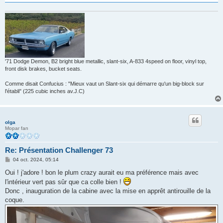
'71 Dodge Demon, B2 bright blue metallic, slant-six, A-833 4speed on floor, vinyl top,
front disk brakes, bucket seats.
Comme disait Confucius : "Mieux vaut un Slant-six qui démarre qu'un big-block sur
l'établi" (225 cubic inches av.J.C)
olga
Mopar fan
Re: Présentation Challenger 73
M
04 oct. 2024, 05:14
e
s
Oui ! j'adore ! bon le plum crazy aurait eu ma préférence mais avec
s
l'intérieur vert pas sûr que ca colle bien !
a
g
Donc , inauguration de la cabine avec la mise en apprêt antirouille de la
e
coque.