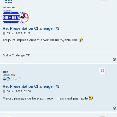
Ice-cream
Membre
Re: Présentation Challenger 73
M
05 oct. 2024, 11:22
e
s
Toujours impressionnant à voir !!!! Incroyable !!!!!
s
a
g
e
Dodge Challenger 72'
olga
Mopar fan
Re: Présentation Challenger 73
M
08 oct. 2024, 02:58
e
s
Merci , j'essaye de faire au mieux...mais c'est pas facile
s
a
g
e