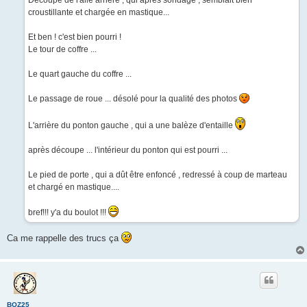
Découpe de l'aile arrière , qui après sondage , semblait bien
e
croustillante et chargée en mastique...
Et ben ! c'est bien pourri !
Le tour de coffre ...
Le quart gauche du coffre ...
Le passage de roue ... désolé pour la qualité des photos
L'arrière du ponton gauche , qui a une balèze d'entaille
après découpe ... l'intérieur du ponton qui est pourri ...
Le pied de porte , qui a dût être enfoncé , redressé à coup de marteau
et chargé en mastique....
bref!!! y'a du boulot !!!
Ca me rappelle des trucs ça
BOZ25