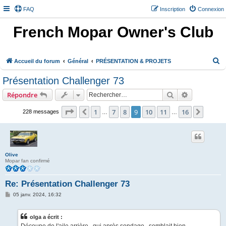
FAQ
Inscription
Connexion
French Mopar Owner's Club
R
Accueil du forum
Général
PRÉSENTATION & PROJETS
e
Présentation Challenger 73
c
Rechercher
Recherche 
Répondre
h
e
Page
9
sur
16
1
7
8
9
10
11
16
Précédent
Suivan
228 messages
…
…
r
c
h
Olive
e
Mopar fan confirmé
r
Re: Présentation Challenger 73
M
05 janv. 2024, 16:32
e
s
s
olga a écrit :
a
g