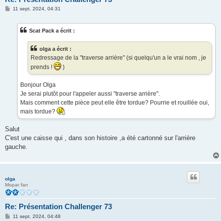
M
11 sept. 2024, 04:31
e
s
s
Scat Pack a écrit :
a
g
e
olga a écrit :
Redressage de la "traverse arrière" (si quelqu'un a le vrai nom , je
prends !
)
Bonjour Olga
Je serai plutôt pour l'appeler aussi "traverse arrière".
Mais comment cette pièce peut elle être tordue? Pourrie et rouillée oui,
mais tordue?
Salut
C'est une caisse qui , dans son histoire ,a été cartonné sur l'arrière
gauche.
olga
Mopar fan
Re: Présentation Challenger 73
M
11 sept. 2024, 04:48