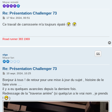
Mopar retraité
Re: Présentation Challenger 73
M
17 févr. 2024, 00:51
e
s
Ce travail de carrosserie m'a toujours épaté
s
a
g
e
Road runner 383 1969
olga
Mopar fan
Re: Présentation Challenger 73
M
10 sept. 2024, 10:25
e
s
Bonjour à tous ! de retour pour une mise à jour du sujet , histoire de le
s
faire vivre ....
a
g
il y a eu quelques avancées depuis la derniere fois.
e
Redressage de la "traverse arrière" (si quelqu'un a le vrai nom , je prends
!
)