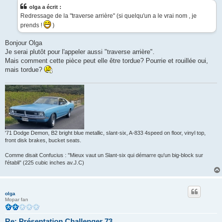
s
olga a écrit :
a
g
Redressage de la "traverse arrière" (si quelqu'un a le vrai nom , je
e
prends !
)
Bonjour Olga
Je serai plutôt pour l'appeler aussi "traverse arrière".
Mais comment cette pièce peut elle être tordue? Pourrie et rouillée oui,
mais tordue?
'71 Dodge Demon, B2 bright blue metallic, slant-six, A-833 4speed on floor, vinyl top,
front disk brakes, bucket seats.
Comme disait Confucius : "Mieux vaut un Slant-six qui démarre qu'un big-block sur
l'établi" (225 cubic inches av.J.C)
olga
Mopar fan
Re: Présentation Challenger 73