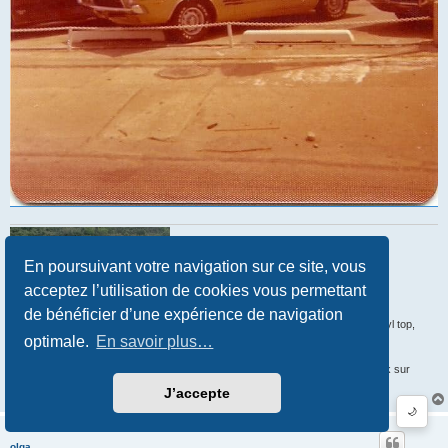
En poursuivant votre navigation sur ce site, vous
acceptez l’utilisation de cookies vous permettant
de bénéficier d’une expérience de navigation
'71 Dodge Demon, B2 bright blue metallic, slant-six, A-833 4speed on floor, vinyl top,
optimale.
En savoir plus…
front disk brakes, bucket seats.
Comme disait Confucius : "Mieux vaut un Slant-six qui démarre qu'un big-block sur
l'établi" (225 cubic inches av.J.C)
J’accepte
🌙
olga