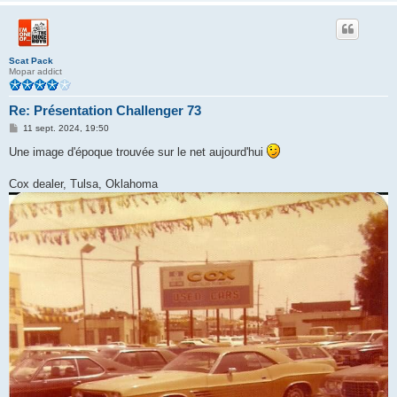
Scat Pack
Mopar addict
Re: Présentation Challenger 73
M
11 sept. 2024, 19:50
e
s
Une image d'époque trouvée sur le net aujourd'hui
s
a
g
Cox dealer, Tulsa, Oklahoma
e