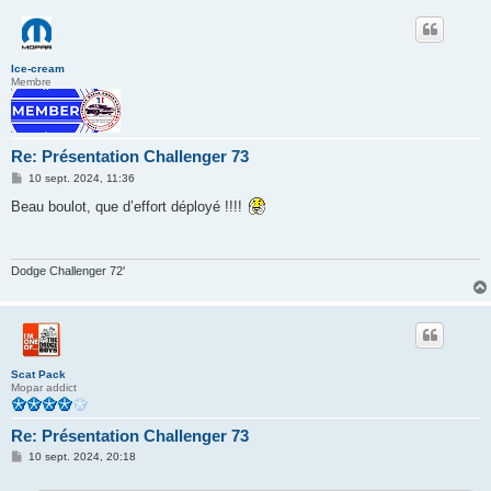
Ice-cream
Membre
Re: Présentation Challenger 73
M
10 sept. 2024, 11:36
e
s
Beau boulot, que d’effort déployé !!!!
s
a
g
e
Dodge Challenger 72'
Scat Pack
Mopar addict
Re: Présentation Challenger 73
M
10 sept. 2024, 20:18
e
s