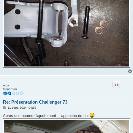
olga
Mopar fan
Re: Présentation Challenger 73
M
11 sept. 2024, 04:57
e
s
Après des heures d'ajustement , j'approche du but
s
a
g
e