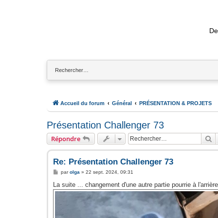
De
Accueil du forum
Général
PRÉSENTATION & PROJETS
Présentation Challenger 73
R
Répondre
Re: Présentation Challenger 73
M
par
olga
»
22 sept. 2024, 09:31
e
s
La suite ... changement d'une autre partie pourrie à l'arriè
s
a
g
e