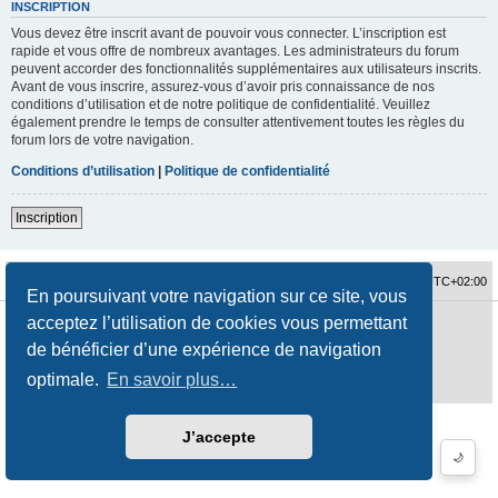
INSCRIPTION
Vous devez être inscrit avant de pouvoir vous connecter. L’inscription est
rapide et vous offre de nombreux avantages. Les administrateurs du forum
peuvent accorder des fonctionnalités supplémentaires aux utilisateurs inscrits.
Avant de vous inscrire, assurez-vous d’avoir pris connaissance de nos
conditions d’utilisation et de notre politique de confidentialité. Veuillez
également prendre le temps de consulter attentivement toutes les règles du
forum lors de votre navigation.
Conditions d’utilisation
|
Politique de confidentialité
Inscription
Accueil du forum
Fuseau horaire sur
UTC+02:00
En poursuivant votre navigation sur ce site, vous
acceptez l’utilisation de cookies vous permettant
Développé par
phpBB
® Forum Software © phpBB Limited
Traduction française officielle
©
Qiaeru
de bénéficier d’une expérience de navigation
Style
jeremiemeunier
par ©
Fred Rimbert
optimale.
En savoir plus…
Confidentialité
|
Conditions
J’accepte
🌙