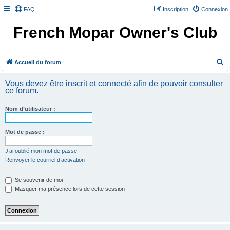
FAQ
Inscription
Connexion
French Mopar Owner's Club
R
Accueil du forum
e
Vous devez être inscrit et connecté afin de pouvoir consulter
c
ce forum.
h
Nom d’utilisateur :
e
r
Mot de passe :
c
h
J’ai oublié mon mot de passe
Renvoyer le courriel d’activation
e
r
Se souvenir de moi
Masquer ma présence lors de cette session