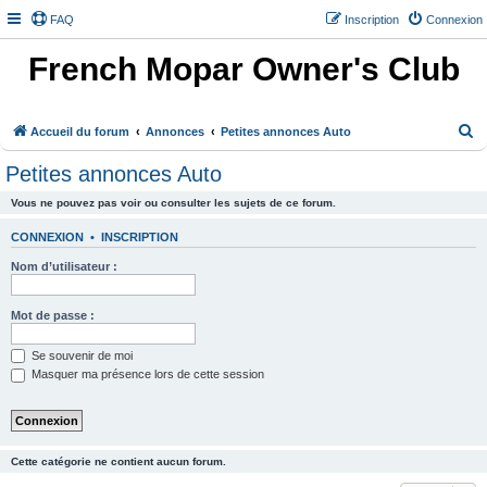
FAQ
Inscription
Connexion
French Mopar Owner's Club
R
Accueil du forum
Annonces
Petites annonces Auto
e
Petites annonces Auto
c
Vous ne pouvez pas voir ou consulter les sujets de ce forum.
h
e
CONNEXION
•
INSCRIPTION
r
Nom d’utilisateur :
c
h
Mot de passe :
e
Se souvenir de moi
r
Masquer ma présence lors de cette session
Cette catégorie ne contient aucun forum.