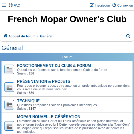
FAQ
Inscription
Connexion
French Mopar Owner's Club
R
Accueil du forum
Général
e
Général
c
Forum
h
e
FONCTIONNEMENT DU CLUB & FORUM
Questions et réponses sur le fonctionnement Club et du forum
r
Sujets :
136
c
PRÉSENTATION & PROJETS
Pour vous présenter vous, votre auto, ou un projet mécanique personnel dont
h
vous avez envie de nous faire part...
Sujets :
880
e
TECHNIQUE
r
Questions et réponses sur des problèmes mécaniques ...
Sujets :
3147
MOPAR NOUVELLE GÉNÉRATION
Le monde du Muscle Car et du Truck américain est en pleine mutation, et
notre forum évolue avec lui ! Cette nouvelle section est dédiée à la "New Gen"
de Mopar, celle qui repousse les limites de la puissance avec de nouvelles
technologies.