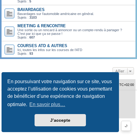
Sujets :
5
BAVARDAGES
Bavardages sur l'automobile américaine en général.
Sujets :
3103
MEETING & RENCONTRE
Une sortie ou un rencard à annoncer ou un compte-rendu à partager ?
C'est par ici que ça se passe !
Sujets :
607
COURSES ATD & AUTRES
Ici, toutes les infos sur les courses de l'ATD
Sujets :
93
Aller
En poursuivant votre navigation sur ce site, vous
Accueil du forum
Fuseau horaire sur
UTC+02:00
acceptez l’utilisation de cookies vous permettant
de bénéficier d’une expérience de navigation
Développé par
phpBB
® Forum Software © phpBB Limited
Traduction française officielle
©
Qiaeru
optimale.
En savoir plus…
Style
jeremiemeunier
par ©
Fred Rimbert
Confidentialité
|
Conditions
J’accepte
🌙