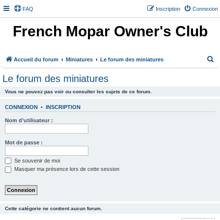
FAQ
Inscription
Connexion
French Mopar Owner's Club
R
Accueil du forum
Miniatures
Le forum des miniatures
e
Le forum des miniatures
c
Vous ne pouvez pas voir ou consulter les sujets de ce forum.
h
e
CONNEXION
•
INSCRIPTION
r
Nom d’utilisateur :
c
h
Mot de passe :
e
Se souvenir de moi
r
Masquer ma présence lors de cette session
Cette catégorie ne contient aucun forum.