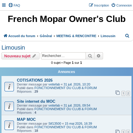
FAQ
Inscription
Connexion
French Mopar Owner's Club
R
Accueil du forum
Général
MEETING & RENCONTRE
Limousin
e
Limousin
c
Rechercher
Recherche avanc
Nouveau sujet
h
0 sujet • Page
1
sur
1
e
r
Annonces
c
COTISATIONS 2026
Dernier message par
vettefab
«
31 juil. 2026, 10:20
h
Publié dans
FONCTIONNEMENT DU CLUB & FORUM
Réponses :
29
e
1
2
r
Site internet du MOC
Dernier message par
vettefab
«
31 juil. 2026, 09:54
Publié dans
FONCTIONNEMENT DU CLUB & FORUM
Réponses :
4
MAP MOC
Dernier message par
Stf13500
«
15 mai 2026, 16:39
Publié dans
FONCTIONNEMENT DU CLUB & FORUM
Réponses :
18
1
2