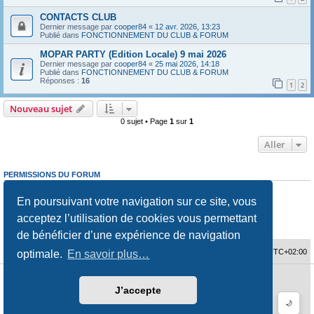
CONTACTS CLUB
Dernier message par
cooper84
«
12 avr. 2026, 13:23
Publié dans
FONCTIONNEMENT DU CLUB & FORUM
MOPAR PARTY (Edition Locale) 9 mai 2026
Dernier message par
cooper84
«
25 mai 2026, 14:18
Publié dans
FONCTIONNEMENT DU CLUB & FORUM
Réponses :
16
1
2
Nouveau sujet
0 sujet • Page
1
sur
1
Aller
PERMISSIONS DU FORUM
Vous
ne pouvez pas
publier de nouveaux sujets dans ce forum
Vous
ne pouvez pas
répondre aux sujets dans ce forum
En poursuivant votre navigation sur ce site, vous
Vous
ne pouvez pas
modifier vos messages dans ce forum
acceptez l’utilisation de cookies vous permettant
Vous
ne pouvez pas
supprimer vos messages dans ce forum
Vous
ne pouvez pas
transférer de pièces jointes dans ce forum
de bénéficier d’une expérience de navigation
Accueil du forum
Fuseau horaire sur
UTC+02:00
optimale.
En savoir plus…
Développé par
phpBB
® Forum Software © phpBB Limited
J’accepte
Traduction française officielle
©
Qiaeru
Style
jeremiemeunier
par ©
Fred Rimbert
🌙