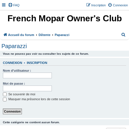
FAQ
Inscription
Connexion
French Mopar Owner's Club
R
Accueil du forum
Détente
Paparazzi
e
Paparazzi
c
Vous ne pouvez pas voir ou consulter les sujets de ce forum.
h
e
CONNEXION
•
INSCRIPTION
r
Nom d’utilisateur :
c
h
Mot de passe :
e
Se souvenir de moi
r
Masquer ma présence lors de cette session
Cette catégorie ne contient aucun forum.