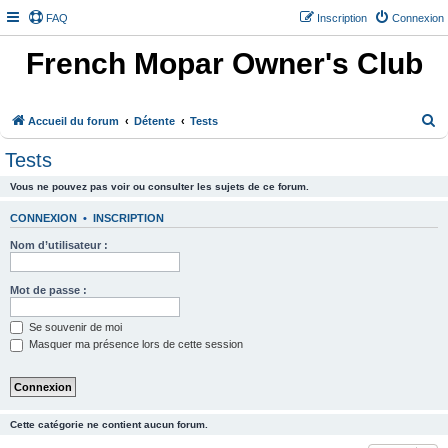
FAQ
Inscription
Connexion
French Mopar Owner's Club
R
Accueil du forum
Détente
Tests
e
Tests
c
Vous ne pouvez pas voir ou consulter les sujets de ce forum.
h
e
CONNEXION
•
INSCRIPTION
r
Nom d’utilisateur :
c
h
Mot de passe :
e
Se souvenir de moi
r
Masquer ma présence lors de cette session
Cette catégorie ne contient aucun forum.