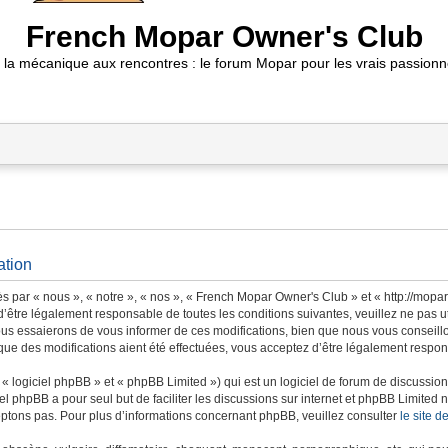
French Mopar Owner's Club
 la mécanique aux rencontres : le forum Mopar pour les vrais passionn
ation
 par « nous », « notre », « nos », « French Mopar Owner's Club » et « http://mopa
’être légalement responsable de toutes les conditions suivantes, veuillez ne pas 
us essaierons de vous informer de ces modifications, bien que nous vous conseillon
ue des modifications aient été effectuées, vous acceptez d’être légalement respons
 logiciel phpBB » et « phpBB Limited ») qui est un logiciel de forum de discussio
iel phpBB a pour seul but de faciliter les discussions sur internet et phpBB Limit
ptons pas. Pour plus d’informations concernant phpBB, veuillez consulter
le site 