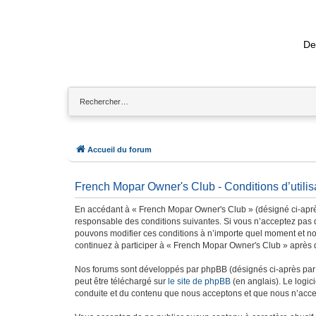
De
Accueil du forum
French Mopar Owner's Club - Conditions d’utilis
En accédant à « French Mopar Owner's Club » (désigné ci-après
responsable des conditions suivantes. Si vous n’acceptez pas d
pouvons modifier ces conditions à n’importe quel moment et no
continuez à participer à « French Mopar Owner's Club » après q
Nos forums sont développés par phpBB (désignés ci-après par «
peut être téléchargé sur
le site de phpBB
(en anglais). Le logic
conduite et du contenu que nous acceptons et que nous n’acce