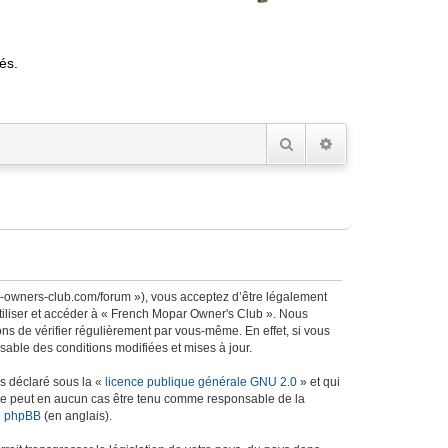
és.
Rechercher
Recherche avancée
r-owners-club.com/forum »), vous acceptez d’être légalement
utiliser et accéder à « French Mopar Owner's Club ». Nous
s de vérifier régulièrement par vous-même. En effet, si vous
able des conditions modifiées et mises à jour.
ns déclaré sous la «
licence publique générale GNU 2.0
» et qui
ed ne peut en aucun cas être tenu comme responsable de la
de phpBB
(en anglais).