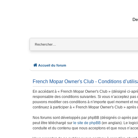
De
Accueil du forum
French Mopar Owner's Club - Conditions d’utilis
En accédant à « French Mopar Owner's Club » (désigné ci-après
responsable des conditions suivantes. Si vous n’acceptez pas d
pouvons modifier ces conditions à n’importe quel moment et no
continuez à participer à « French Mopar Owner's Club » après q
Nos forums sont développés par phpBB (désignés ci-après par «
peut être téléchargé sur
le site de phpBB
(en anglais). Le logic
conduite et du contenu que nous acceptons et que nous n’acce