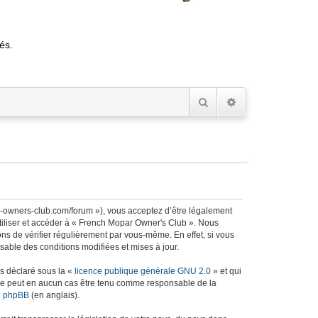
és.
Rechercher
Recherche avancée
r-owners-club.com/forum »), vous acceptez d’être légalement
utiliser et accéder à « French Mopar Owner's Club ». Nous
s de vérifier régulièrement par vous-même. En effet, si vous
able des conditions modifiées et mises à jour.
ns déclaré sous la «
licence publique générale GNU 2.0
» et qui
ed ne peut en aucun cas être tenu comme responsable de la
de phpBB
(en anglais).