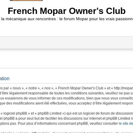
French Mopar Owner's Club
 la mécanique aux rencontres : le forum Mopar pour les vrais passionn
ation
 par « nous », « notre », « nos », « French Mopar Owner's Club » et « http://mopa
’être légalement responsable de toutes les conditions suivantes, veuillez ne pas 
us essaierons de vous informer de ces modifications, bien que nous vous conseillon
ue des modifications aient été effectuées, vous acceptez d’être légalement respons
 logiciel phpBB » et « phpBB Limited ») qui est un logiciel de forum de discussio
iel phpBB a pour seul but de faciliter les discussions sur internet et phpBB Limit
ptons pas. Pour plus d’informations concernant phpBB, veuillez consulter
le site 