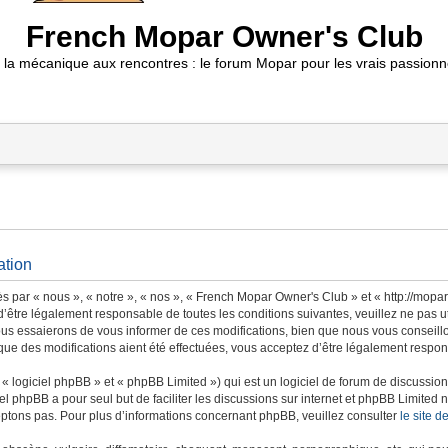
French Mopar Owner's Club
 la mécanique aux rencontres : le forum Mopar pour les vrais passionn
ation
 par « nous », « notre », « nos », « French Mopar Owner's Club » et « http://mopa
’être légalement responsable de toutes les conditions suivantes, veuillez ne pas 
us essaierons de vous informer de ces modifications, bien que nous vous conseillon
ue des modifications aient été effectuées, vous acceptez d’être légalement respons
 logiciel phpBB » et « phpBB Limited ») qui est un logiciel de forum de discussio
iel phpBB a pour seul but de faciliter les discussions sur internet et phpBB Limit
ptons pas. Pour plus d’informations concernant phpBB, veuillez consulter
le site 