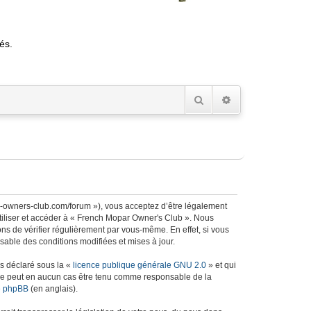
és.
Rechercher
Recherche avancée
r-owners-club.com/forum »), vous acceptez d’être légalement
utiliser et accéder à « French Mopar Owner's Club ». Nous
s de vérifier régulièrement par vous-même. En effet, si vous
able des conditions modifiées et mises à jour.
ns déclaré sous la «
licence publique générale GNU 2.0
» et qui
ed ne peut en aucun cas être tenu comme responsable de la
de phpBB
(en anglais).