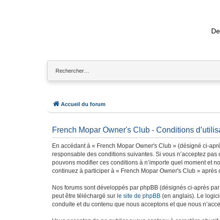
De
Accueil du forum
French Mopar Owner's Club - Conditions d’utilis
En accédant à « French Mopar Owner's Club » (désigné ci-après
responsable des conditions suivantes. Si vous n’acceptez pas d
pouvons modifier ces conditions à n’importe quel moment et no
continuez à participer à « French Mopar Owner's Club » après q
Nos forums sont développés par phpBB (désignés ci-après par «
peut être téléchargé sur
le site de phpBB
(en anglais). Le logic
conduite et du contenu que nous acceptons et que nous n’acce