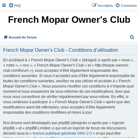
FAQ
Inscription
Connexion
French Mopar Owner's Club
R
Accueil du forum
e
French Mopar Owner's Club - Conditions d’utilisation
c
h
En accédant à « French Mopar Owner's Club » (désigné ci-après par « nous »,
« notre », « nos », « French Mopar Owner's Club » et « http://mopar-owners-
e
club.com/forum »), vous acceptez d’être légalement responsable des
r
conditions suivantes. Si vous n’acceptez pas d’être légalement responsable de
toutes les conditions suivantes, veuillez ne pas utiliser et accéder à « French
c
Mopar Owner's Club ». Nous pouvons modifier ces conditions à n’importe quel
h
moment et nous essaierons de vous informer de ces modifications, bien que
e
nous vous conseillons de vérifier régulièrement par vous-même. En effet, si
vous continuez à participer à « French Mopar Owner's Club » après que des
r
modifications aient été effectuées, vous acceptez d’être légalement
responsable des conditions modifiées et mises à jour.
Nos forums sont développés par phpBB (désignés ci-après par « logiciel
phpBB » et « phpBB Limited ») qui est un logiciel de forum de discussions
déclaré sous la «
licence publique générale GNU 2.0
» et qui peut être