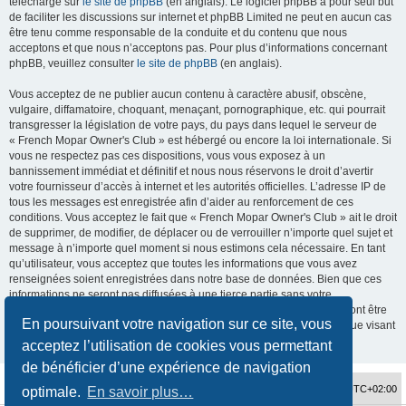
téléchargé sur
le site de phpBB
(en anglais). Le logiciel phpBB a pour seul but
de faciliter les discussions sur internet et phpBB Limited ne peut en aucun cas
être tenu comme responsable de la conduite et du contenu que nous
acceptons et que nous n’acceptons pas. Pour plus d’informations concernant
phpBB, veuillez consulter
le site de phpBB
(en anglais).
Vous acceptez de ne publier aucun contenu à caractère abusif, obscène,
vulgaire, diffamatoire, choquant, menaçant, pornographique, etc. qui pourrait
transgresser la législation de votre pays, du pays dans lequel le serveur de
« French Mopar Owner's Club » est hébergé ou encore la loi internationale. Si
vous ne respectez pas ces dispositions, vous vous exposez à un
bannissement immédiat et définitif et nous nous réservons le droit d’avertir
votre fournisseur d’accès à internet et les autorités officielles. L’adresse IP de
tous les messages est enregistrée afin d’aider au renforcement de ces
conditions. Vous acceptez le fait que « French Mopar Owner's Club » ait le droit
de supprimer, de modifier, de déplacer ou de verrouiller n’importe quel sujet et
message à n’importe quel moment si nous estimons cela nécessaire. En tant
qu’utilisateur, vous acceptez que toutes les informations que vous avez
renseignées soient enregistrées dans notre base de données. Bien que ces
informations ne seront pas diffusées à une tierce partie sans votre
consentement, ni « French Mopar Owner's Club », ni phpBB, ne pourront être
En poursuivant votre navigation sur ce site, vous
tenus comme responsables en cas de tentative de piratage informatique visant
à compromettre vos données.
acceptez l’utilisation de cookies vous permettant
de bénéficier d’une expérience de navigation
Accueil du forum
Fuseau horaire sur
UTC+02:00
optimale.
En savoir plus…