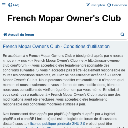
FAQ
Inscription
Connexion
French Mopar Owner's Club
R
Accueil du forum
e
French Mopar Owner's Club - Conditions d’utilisation
c
h
En accédant à « French Mopar Owner's Club » (désigné ci-après par « nous »,
« notre », « nos », « French Mopar Owner's Club » et « http://mopar-owners-
e
club.com/forum »), vous acceptez d’être légalement responsable des
r
conditions suivantes. Si vous n’acceptez pas d’être légalement responsable de
toutes les conditions suivantes, veuillez ne pas utiliser et accéder à « French
c
Mopar Owner's Club ». Nous pouvons modifier ces conditions à n’importe quel
h
moment et nous essaierons de vous informer de ces modifications, bien que
e
nous vous conseillons de vérifier régulièrement par vous-même. En effet, si
vous continuez à participer à « French Mopar Owner's Club » après que des
r
modifications aient été effectuées, vous acceptez d’être légalement
responsable des conditions modifiées et mises à jour.
Nos forums sont développés par phpBB (désignés ci-après par « logiciel
phpBB » et « phpBB Limited ») qui est un logiciel de forum de discussions
déclaré sous la «
licence publique générale GNU 2.0
» et qui peut être