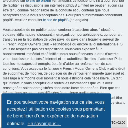
téléchargé sur
le site de phpBB
(en anglais). Le logiciel phpBB a pour seul but
de faciliter les discussions sur internet et phpBB Limited ne peut en aucun cas
être tenu comme responsable de la conduite et du contenu que nous
acceptons et que nous n’acceptons pas. Pour plus d’informations concernant
phpBB, veuillez consulter
le site de phpBB
(en anglais).
Vous acceptez de ne publier aucun contenu à caractère abusif, obscène,
vulgaire, diffamatoire, choquant, menaçant, pornographique, etc. qui pourrait
transgresser la législation de votre pays, du pays dans lequel le serveur de
« French Mopar Owner's Club » est hébergé ou encore la loi internationale. Si
vous ne respectez pas ces dispositions, vous vous exposez à un
bannissement immédiat et définitif et nous nous réservons le droit d’avertir
votre fournisseur d’accès à internet et les autorités officielles. L’adresse IP de
tous les messages est enregistrée afin d’aider au renforcement de ces
conditions. Vous acceptez le fait que « French Mopar Owner's Club » ait le droit
de supprimer, de modifier, de déplacer ou de verrouiller n’importe quel sujet et
message à n’importe quel moment si nous estimons cela nécessaire. En tant
qu’utilisateur, vous acceptez que toutes les informations que vous avez
renseignées soient enregistrées dans notre base de données. Bien que ces
informations ne seront pas diffusées à une tierce partie sans votre
consentement, ni « French Mopar Owner's Club », ni phpBB, ne pourront être
En poursuivant votre navigation sur ce site, vous
tenus comme responsables en cas de tentative de piratage informatique visant
à compromettre vos données.
acceptez l’utilisation de cookies vous permettant
de bénéficier d’une expérience de navigation
Accueil du forum
Fuseau horaire sur
UTC+02:00
optimale.
En savoir plus…