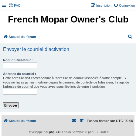
FAQ
Inscription
Connexion
French Mopar Owner's Club
R
Accueil du forum
e
Envoyer le courriel d’activation
c
h
Nom d’utilisateur :
e
r
Adresse de courriel :
Cette adresse doit correspondre à l’adresse de courriel associée à votre compte. Si
c
vous ne l’avez jamais modifiée depuis le panneau de contrôle de l’utilisateur, il s’agit de
l’adresse de courriel que vous avez spécifiée lors de votre inscription.
h
e
r
Accueil du forum
Fuseau horaire sur
UTC+02:00
Développé par
phpBB
® Forum Software © phpBB Limited