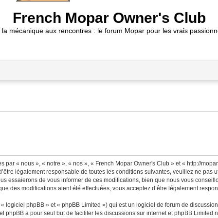
French Mopar Owner's Club
 la mécanique aux rencontres : le forum Mopar pour les vrais passionn
 par « nous », « notre », « nos », « French Mopar Owner's Club » et « http://mopa
’être légalement responsable de toutes les conditions suivantes, veuillez ne pas 
us essaierons de vous informer de ces modifications, bien que nous vous conseillon
ue des modifications aient été effectuées, vous acceptez d’être légalement respons
 logiciel phpBB » et « phpBB Limited ») qui est un logiciel de forum de discussio
iel phpBB a pour seul but de faciliter les discussions sur internet et phpBB Limit