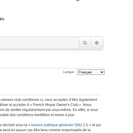
és.
Rechercher
Recherche avancée
Langue :
r-owners-club.com/forum »), vous acceptez d’être légalement
utiliser et accéder à « French Mopar Owner's Club ». Nous
s de vérifier régulièrement par vous-même. En effet, si vous
able des conditions modifiées et mises à jour.
ns déclaré sous la «
licence publique générale GNU 2.0
» et qui
ed ne peut en aucun cas être tenu comme responsable de la