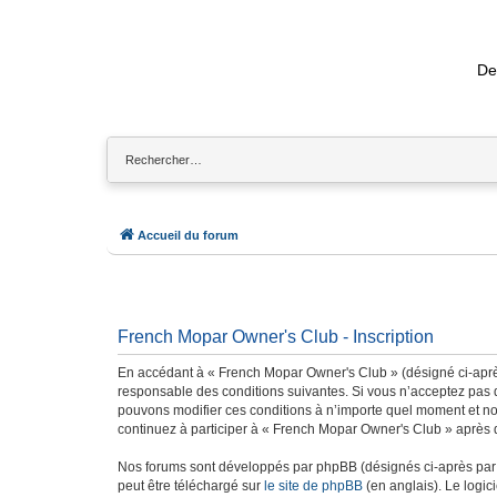
De
Accueil du forum
French Mopar Owner's Club - Inscription
En accédant à « French Mopar Owner's Club » (désigné ci-après
responsable des conditions suivantes. Si vous n’acceptez pas d
pouvons modifier ces conditions à n’importe quel moment et no
continuez à participer à « French Mopar Owner's Club » après q
Nos forums sont développés par phpBB (désignés ci-après par «
peut être téléchargé sur
le site de phpBB
(en anglais). Le logic