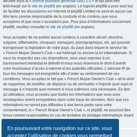
déclaré sous la «
licence publique générale GNU 2.0
» et qui peut être
téléchargé sur
le site de phpBB
(en anglais). Le logiciel phpBB a pour seul but
de faciliter les discussions sur internet et phpBB Limited ne peut en aucun cas
être tenu comme responsable de la conduite et du contenu que nous
acceptons et que nous n’acceptons pas. Pour plus d’informations concernant
phpBB, veuillez consulter
le site de phpBB
(en anglais).
Vous acceptez de ne publier aucun contenu à caractère abusif, obscène,
vulgaire, diffamatoire, choquant, menaçant, pornographique, etc. qui pourrait
transgresser la législation de votre pays, du pays dans lequel le serveur de
« French Mopar Owner's Club » est hébergé ou encore la loi internationale. Si
vous ne respectez pas ces dispositions, vous vous exposez à un
bannissement immédiat et définitif et nous nous réservons le droit d’avertir
votre fournisseur d’accès à internet et les autorités officielles. L’adresse IP de
tous les messages est enregistrée afin d’aider au renforcement de ces
conditions. Vous acceptez le fait que « French Mopar Owner's Club » ait le droit
de supprimer, de modifier, de déplacer ou de verrouiller n’importe quel sujet et
message à n’importe quel moment si nous estimons cela nécessaire. En tant
qu’utilisateur, vous acceptez que toutes les informations que vous avez
renseignées soient enregistrées dans notre base de données. Bien que ces
informations ne seront pas diffusées à une tierce partie sans votre
consentement, ni « French Mopar Owner's Club », ni phpBB, ne pourront être
tenus comme responsables en cas de tentative de piratage informatique visant
à compromettre vos données.
En poursuivant votre navigation sur ce site, vous
acceptez l’utilisation de cookies vous permettant