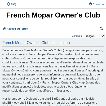
FAQ
Connexion
French Mopar Owner's Club
R
Accueil du forum
e
Langue :
c
French Mopar Owner's Club - Inscription
h
En accédant à « French Mopar Owner's Club » (désigné ci-après par « nous »,
e
« notre », « nos », « French Mopar Owner's Club » et « http://mopar-owners-
r
club.com/forum »), vous acceptez d’être légalement responsable des
conditions suivantes. Si vous n’acceptez pas d’être légalement responsable de
c
toutes les conditions suivantes, veuillez ne pas utiliser et accéder à « French
h
Mopar Owner's Club ». Nous pouvons modifier ces conditions à n’importe quel
e
moment et nous essaierons de vous informer de ces modifications, bien que
nous vous conseillons de vérifier régulièrement par vous-même. En effet, si
r
vous continuez à participer à « French Mopar Owner's Club » après que des
modifications aient été effectuées, vous acceptez d’être légalement
responsable des conditions modifiées et mises à jour.
Nos forums sont développés par phpBB (désignés ci-après par « logiciel
phpBB » et « phpBB Limited ») qui est un logiciel de forum de discussions