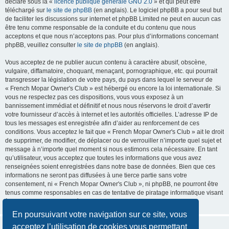
déclaré sous la «
licence publique générale GNU 2.0
» et qui peut être
téléchargé sur
le site de phpBB
(en anglais). Le logiciel phpBB a pour seul but
de faciliter les discussions sur internet et phpBB Limited ne peut en aucun cas
être tenu comme responsable de la conduite et du contenu que nous
acceptons et que nous n’acceptons pas. Pour plus d’informations concernant
phpBB, veuillez consulter
le site de phpBB
(en anglais).
Vous acceptez de ne publier aucun contenu à caractère abusif, obscène,
vulgaire, diffamatoire, choquant, menaçant, pornographique, etc. qui pourrait
transgresser la législation de votre pays, du pays dans lequel le serveur de
« French Mopar Owner's Club » est hébergé ou encore la loi internationale. Si
vous ne respectez pas ces dispositions, vous vous exposez à un
bannissement immédiat et définitif et nous nous réservons le droit d’avertir
votre fournisseur d’accès à internet et les autorités officielles. L’adresse IP de
tous les messages est enregistrée afin d’aider au renforcement de ces
conditions. Vous acceptez le fait que « French Mopar Owner's Club » ait le droit
de supprimer, de modifier, de déplacer ou de verrouiller n’importe quel sujet et
message à n’importe quel moment si nous estimons cela nécessaire. En tant
qu’utilisateur, vous acceptez que toutes les informations que vous avez
renseignées soient enregistrées dans notre base de données. Bien que ces
informations ne seront pas diffusées à une tierce partie sans votre
consentement, ni « French Mopar Owner's Club », ni phpBB, ne pourront être
tenus comme responsables en cas de tentative de piratage informatique visant
à compromettre vos données.
En poursuivant votre navigation sur ce site, vous
acceptez l’utilisation de cookies vous permettant