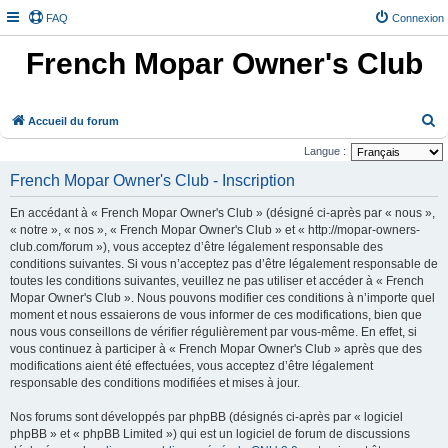
FAQ
Connexion
French Mopar Owner's Club
R
Accueil du forum
e
Langue :
c
French Mopar Owner's Club - Inscription
h
En accédant à « French Mopar Owner's Club » (désigné ci-après par « nous »,
e
« notre », « nos », « French Mopar Owner's Club » et « http://mopar-owners-
r
club.com/forum »), vous acceptez d’être légalement responsable des
conditions suivantes. Si vous n’acceptez pas d’être légalement responsable de
c
toutes les conditions suivantes, veuillez ne pas utiliser et accéder à « French
h
Mopar Owner's Club ». Nous pouvons modifier ces conditions à n’importe quel
e
moment et nous essaierons de vous informer de ces modifications, bien que
nous vous conseillons de vérifier régulièrement par vous-même. En effet, si
r
vous continuez à participer à « French Mopar Owner's Club » après que des
modifications aient été effectuées, vous acceptez d’être légalement
responsable des conditions modifiées et mises à jour.
Nos forums sont développés par phpBB (désignés ci-après par « logiciel
phpBB » et « phpBB Limited ») qui est un logiciel de forum de discussions