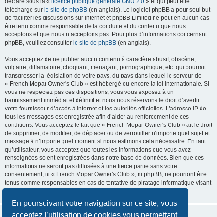
déclaré sous la «
licence publique générale GNU 2.0
» et qui peut être
téléchargé sur
le site de phpBB
(en anglais). Le logiciel phpBB a pour seul but
de faciliter les discussions sur internet et phpBB Limited ne peut en aucun cas
être tenu comme responsable de la conduite et du contenu que nous
acceptons et que nous n’acceptons pas. Pour plus d’informations concernant
phpBB, veuillez consulter
le site de phpBB
(en anglais).
Vous acceptez de ne publier aucun contenu à caractère abusif, obscène,
vulgaire, diffamatoire, choquant, menaçant, pornographique, etc. qui pourrait
transgresser la législation de votre pays, du pays dans lequel le serveur de
« French Mopar Owner's Club » est hébergé ou encore la loi internationale. Si
vous ne respectez pas ces dispositions, vous vous exposez à un
bannissement immédiat et définitif et nous nous réservons le droit d’avertir
votre fournisseur d’accès à internet et les autorités officielles. L’adresse IP de
tous les messages est enregistrée afin d’aider au renforcement de ces
conditions. Vous acceptez le fait que « French Mopar Owner's Club » ait le droit
de supprimer, de modifier, de déplacer ou de verrouiller n’importe quel sujet et
message à n’importe quel moment si nous estimons cela nécessaire. En tant
qu’utilisateur, vous acceptez que toutes les informations que vous avez
renseignées soient enregistrées dans notre base de données. Bien que ces
informations ne seront pas diffusées à une tierce partie sans votre
consentement, ni « French Mopar Owner's Club », ni phpBB, ne pourront être
tenus comme responsables en cas de tentative de piratage informatique visant
à compromettre vos données.
En poursuivant votre navigation sur ce site, vous
acceptez l’utilisation de cookies vous permettant