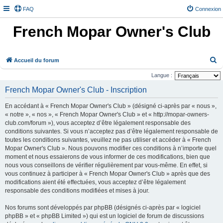
FAQ
Connexion
French Mopar Owner's Club
R
Accueil du forum
e
Langue :
c
French Mopar Owner's Club - Inscription
h
En accédant à « French Mopar Owner's Club » (désigné ci-après par « nous »,
e
« notre », « nos », « French Mopar Owner's Club » et « http://mopar-owners-
r
club.com/forum »), vous acceptez d’être légalement responsable des
conditions suivantes. Si vous n’acceptez pas d’être légalement responsable de
c
toutes les conditions suivantes, veuillez ne pas utiliser et accéder à « French
h
Mopar Owner's Club ». Nous pouvons modifier ces conditions à n’importe quel
e
moment et nous essaierons de vous informer de ces modifications, bien que
nous vous conseillons de vérifier régulièrement par vous-même. En effet, si
r
vous continuez à participer à « French Mopar Owner's Club » après que des
modifications aient été effectuées, vous acceptez d’être légalement
responsable des conditions modifiées et mises à jour.
Nos forums sont développés par phpBB (désignés ci-après par « logiciel
phpBB » et « phpBB Limited ») qui est un logiciel de forum de discussions