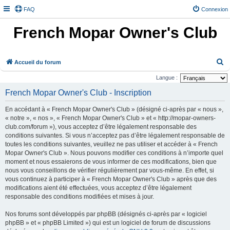
FAQ
Connexion
French Mopar Owner's Club
R
Accueil du forum
e
Langue :
c
French Mopar Owner's Club - Inscription
h
En accédant à « French Mopar Owner's Club » (désigné ci-après par « nous »,
e
« notre », « nos », « French Mopar Owner's Club » et « http://mopar-owners-
r
club.com/forum »), vous acceptez d’être légalement responsable des
conditions suivantes. Si vous n’acceptez pas d’être légalement responsable de
c
toutes les conditions suivantes, veuillez ne pas utiliser et accéder à « French
h
Mopar Owner's Club ». Nous pouvons modifier ces conditions à n’importe quel
e
moment et nous essaierons de vous informer de ces modifications, bien que
nous vous conseillons de vérifier régulièrement par vous-même. En effet, si
r
vous continuez à participer à « French Mopar Owner's Club » après que des
modifications aient été effectuées, vous acceptez d’être légalement
responsable des conditions modifiées et mises à jour.
Nos forums sont développés par phpBB (désignés ci-après par « logiciel
phpBB » et « phpBB Limited ») qui est un logiciel de forum de discussions