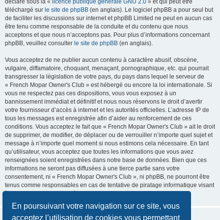
déclaré sous la «
licence publique générale GNU 2.0
» et qui peut être
téléchargé sur
le site de phpBB
(en anglais). Le logiciel phpBB a pour seul but
de faciliter les discussions sur internet et phpBB Limited ne peut en aucun cas
être tenu comme responsable de la conduite et du contenu que nous
acceptons et que nous n’acceptons pas. Pour plus d’informations concernant
phpBB, veuillez consulter
le site de phpBB
(en anglais).
Vous acceptez de ne publier aucun contenu à caractère abusif, obscène,
vulgaire, diffamatoire, choquant, menaçant, pornographique, etc. qui pourrait
transgresser la législation de votre pays, du pays dans lequel le serveur de
« French Mopar Owner's Club » est hébergé ou encore la loi internationale. Si
vous ne respectez pas ces dispositions, vous vous exposez à un
bannissement immédiat et définitif et nous nous réservons le droit d’avertir
votre fournisseur d’accès à internet et les autorités officielles. L’adresse IP de
tous les messages est enregistrée afin d’aider au renforcement de ces
conditions. Vous acceptez le fait que « French Mopar Owner's Club » ait le droit
de supprimer, de modifier, de déplacer ou de verrouiller n’importe quel sujet et
message à n’importe quel moment si nous estimons cela nécessaire. En tant
qu’utilisateur, vous acceptez que toutes les informations que vous avez
renseignées soient enregistrées dans notre base de données. Bien que ces
informations ne seront pas diffusées à une tierce partie sans votre
consentement, ni « French Mopar Owner's Club », ni phpBB, ne pourront être
tenus comme responsables en cas de tentative de piratage informatique visant
à compromettre vos données.
En poursuivant votre navigation sur ce site, vous
acceptez l’utilisation de cookies vous permettant