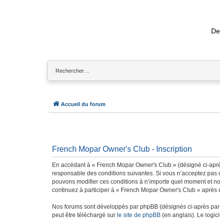
De
Accueil du forum
French Mopar Owner's Club - Inscription
En accédant à « French Mopar Owner's Club » (désigné ci-après
responsable des conditions suivantes. Si vous n’acceptez pas d
pouvons modifier ces conditions à n’importe quel moment et no
continuez à participer à « French Mopar Owner's Club » après q
Nos forums sont développés par phpBB (désignés ci-après par «
peut être téléchargé sur
le site de phpBB
(en anglais). Le logic