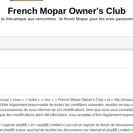
French Mopar Owner's Club
 la mécanique aux rencontres : le forum Mopar pour les vrais passionn
 par « nous », « notre », « nos », « French Mopar Owner's Club » et « http://mopa
’être légalement responsable de toutes les conditions suivantes, veuillez ne pas 
us essaierons de vous informer de ces modifications, bien que nous vous conseillon
ue des modifications aient été effectuées, vous acceptez d’être légalement respons
 logiciel phpBB » et « phpBB Limited ») qui est un logiciel de forum de discussio
iel phpBB a pour seul but de faciliter les discussions sur internet et phpBB Limit