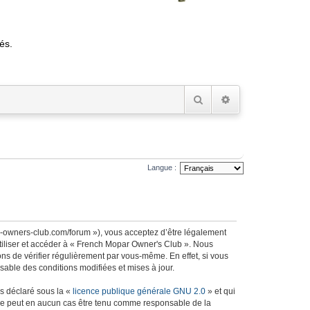
és.
Rechercher
Recherche avancée
Langue :
r-owners-club.com/forum »), vous acceptez d’être légalement
utiliser et accéder à « French Mopar Owner's Club ». Nous
s de vérifier régulièrement par vous-même. En effet, si vous
able des conditions modifiées et mises à jour.
ns déclaré sous la «
licence publique générale GNU 2.0
» et qui
ed ne peut en aucun cas être tenu comme responsable de la