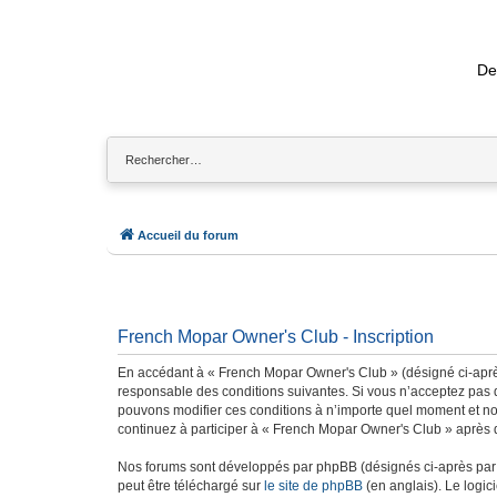
De
Accueil du forum
French Mopar Owner's Club - Inscription
En accédant à « French Mopar Owner's Club » (désigné ci-après
responsable des conditions suivantes. Si vous n’acceptez pas d
pouvons modifier ces conditions à n’importe quel moment et no
continuez à participer à « French Mopar Owner's Club » après q
Nos forums sont développés par phpBB (désignés ci-après par «
peut être téléchargé sur
le site de phpBB
(en anglais). Le logic