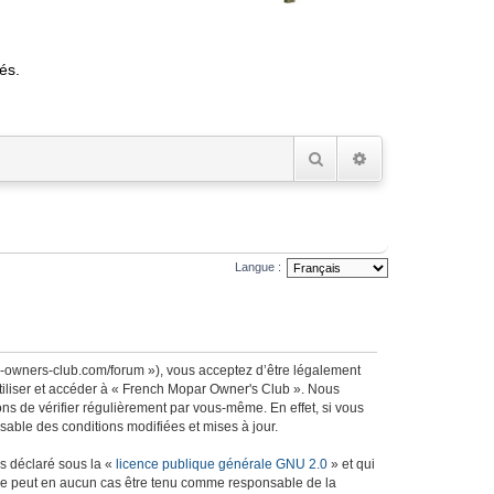
és.
Rechercher
Recherche avancée
Langue :
r-owners-club.com/forum »), vous acceptez d’être légalement
utiliser et accéder à « French Mopar Owner's Club ». Nous
s de vérifier régulièrement par vous-même. En effet, si vous
able des conditions modifiées et mises à jour.
ns déclaré sous la «
licence publique générale GNU 2.0
» et qui
ed ne peut en aucun cas être tenu comme responsable de la