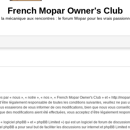
French Mopar Owner's Club
 la mécanique aux rencontres : le forum Mopar pour les vrais passionn
 par « nous », « notre », « nos », « French Mopar Owner's Club » et « http://mopa
’être légalement responsable de toutes les conditions suivantes, veuillez ne pas 
us essaierons de vous informer de ces modifications, bien que nous vous conseillon
ue des modifications aient été effectuées, vous acceptez d’être légalement respons
 logiciel phpBB » et « phpBB Limited ») qui est un logiciel de forum de discussio
iel phpBB a pour seul but de faciliter les discussions sur internet et phpBB Limit