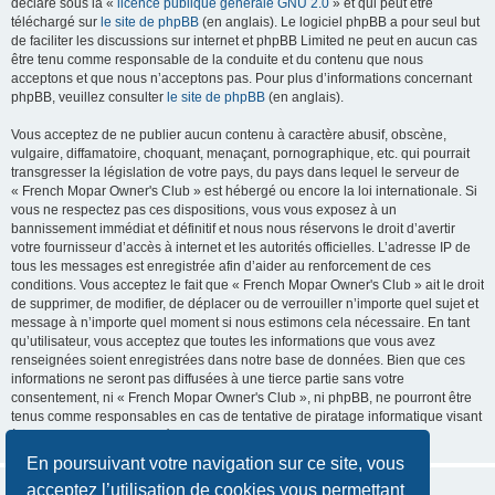
déclaré sous la «
licence publique générale GNU 2.0
» et qui peut être
téléchargé sur
le site de phpBB
(en anglais). Le logiciel phpBB a pour seul but
de faciliter les discussions sur internet et phpBB Limited ne peut en aucun cas
être tenu comme responsable de la conduite et du contenu que nous
acceptons et que nous n’acceptons pas. Pour plus d’informations concernant
phpBB, veuillez consulter
le site de phpBB
(en anglais).
Vous acceptez de ne publier aucun contenu à caractère abusif, obscène,
vulgaire, diffamatoire, choquant, menaçant, pornographique, etc. qui pourrait
transgresser la législation de votre pays, du pays dans lequel le serveur de
« French Mopar Owner's Club » est hébergé ou encore la loi internationale. Si
vous ne respectez pas ces dispositions, vous vous exposez à un
bannissement immédiat et définitif et nous nous réservons le droit d’avertir
votre fournisseur d’accès à internet et les autorités officielles. L’adresse IP de
tous les messages est enregistrée afin d’aider au renforcement de ces
conditions. Vous acceptez le fait que « French Mopar Owner's Club » ait le droit
de supprimer, de modifier, de déplacer ou de verrouiller n’importe quel sujet et
message à n’importe quel moment si nous estimons cela nécessaire. En tant
qu’utilisateur, vous acceptez que toutes les informations que vous avez
renseignées soient enregistrées dans notre base de données. Bien que ces
informations ne seront pas diffusées à une tierce partie sans votre
consentement, ni « French Mopar Owner's Club », ni phpBB, ne pourront être
tenus comme responsables en cas de tentative de piratage informatique visant
à compromettre vos données.
En poursuivant votre navigation sur ce site, vous
acceptez l’utilisation de cookies vous permettant