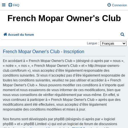
FAQ
Connexion
French Mopar Owner's Club
R
Accueil du forum
e
Langue :
c
French Mopar Owner's Club - Inscription
h
En accédant à « French Mopar Owner's Club » (désigné ci-après par « nous »,
e
« notre », « nos », « French Mopar Owner's Club » et « http://mopar-owners-
r
club.com/forum »), vous acceptez d’être légalement responsable des
conditions suivantes. Si vous n’acceptez pas d’être légalement responsable de
c
toutes les conditions suivantes, veuillez ne pas utiliser et accéder à « French
h
Mopar Owner's Club ». Nous pouvons modifier ces conditions à n’importe quel
e
moment et nous essaierons de vous informer de ces modifications, bien que
nous vous conseillons de vérifier régulièrement par vous-même. En effet, si
r
vous continuez à participer à « French Mopar Owner's Club » après que des
modifications aient été effectuées, vous acceptez d’être légalement
responsable des conditions modifiées et mises à jour.
Nos forums sont développés par phpBB (désignés ci-après par « logiciel
phpBB » et « phpBB Limited ») qui est un logiciel de forum de discussions