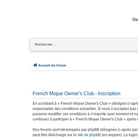
De
Accueil du forum
French Mopar Owner's Club - Inscription
En accédant à « French Mopar Owner's Club » (désigné ci-après
responsable des conditions suivantes. Si vous n’acceptez pas d
pouvons modifier ces conditions à n’importe quel moment et no
continuez à participer à « French Mopar Owner's Club » après q
Nos forums sont développés par phpBB (désignés ci-après par «
peut être téléchargé sur
le site de phpBB
(en anglais). Le logic