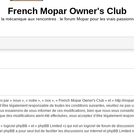
French Mopar Owner's Club
 la mécanique aux rencontres : le forum Mopar pour les vrais passionn
 par « nous », « notre », « nos », « French Mopar Owner's Club » et « http://mopa
’être légalement responsable de toutes les conditions suivantes, veuillez ne pas 
us essaierons de vous informer de ces modifications, bien que nous vous conseillon
ue des modifications aient été effectuées, vous acceptez d’être légalement respons
 logiciel phpBB » et « phpBB Limited ») qui est un logiciel de forum de discussio
iel phpBB a pour seul but de faciliter les discussions sur internet et phpBB Limit