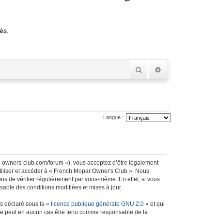
és.
Rechercher
Recherche avancée
Langue :
r-owners-club.com/forum »), vous acceptez d’être légalement
utiliser et accéder à « French Mopar Owner's Club ». Nous
s de vérifier régulièrement par vous-même. En effet, si vous
able des conditions modifiées et mises à jour.
ns déclaré sous la «
licence publique générale GNU 2.0
» et qui
ed ne peut en aucun cas être tenu comme responsable de la