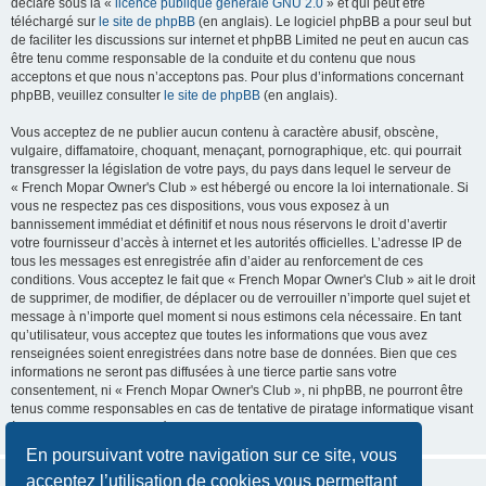
déclaré sous la «
licence publique générale GNU 2.0
» et qui peut être
téléchargé sur
le site de phpBB
(en anglais). Le logiciel phpBB a pour seul but
de faciliter les discussions sur internet et phpBB Limited ne peut en aucun cas
être tenu comme responsable de la conduite et du contenu que nous
acceptons et que nous n’acceptons pas. Pour plus d’informations concernant
phpBB, veuillez consulter
le site de phpBB
(en anglais).
Vous acceptez de ne publier aucun contenu à caractère abusif, obscène,
vulgaire, diffamatoire, choquant, menaçant, pornographique, etc. qui pourrait
transgresser la législation de votre pays, du pays dans lequel le serveur de
« French Mopar Owner's Club » est hébergé ou encore la loi internationale. Si
vous ne respectez pas ces dispositions, vous vous exposez à un
bannissement immédiat et définitif et nous nous réservons le droit d’avertir
votre fournisseur d’accès à internet et les autorités officielles. L’adresse IP de
tous les messages est enregistrée afin d’aider au renforcement de ces
conditions. Vous acceptez le fait que « French Mopar Owner's Club » ait le droit
de supprimer, de modifier, de déplacer ou de verrouiller n’importe quel sujet et
message à n’importe quel moment si nous estimons cela nécessaire. En tant
qu’utilisateur, vous acceptez que toutes les informations que vous avez
renseignées soient enregistrées dans notre base de données. Bien que ces
informations ne seront pas diffusées à une tierce partie sans votre
consentement, ni « French Mopar Owner's Club », ni phpBB, ne pourront être
tenus comme responsables en cas de tentative de piratage informatique visant
à compromettre vos données.
En poursuivant votre navigation sur ce site, vous
acceptez l’utilisation de cookies vous permettant