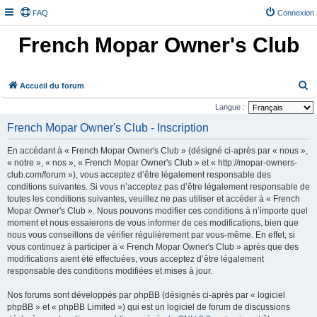
FAQ
Connexion
French Mopar Owner's Club
R
Accueil du forum
e
Langue :
c
French Mopar Owner's Club - Inscription
h
En accédant à « French Mopar Owner's Club » (désigné ci-après par « nous »,
e
« notre », « nos », « French Mopar Owner's Club » et « http://mopar-owners-
r
club.com/forum »), vous acceptez d’être légalement responsable des
conditions suivantes. Si vous n’acceptez pas d’être légalement responsable de
c
toutes les conditions suivantes, veuillez ne pas utiliser et accéder à « French
h
Mopar Owner's Club ». Nous pouvons modifier ces conditions à n’importe quel
e
moment et nous essaierons de vous informer de ces modifications, bien que
nous vous conseillons de vérifier régulièrement par vous-même. En effet, si
r
vous continuez à participer à « French Mopar Owner's Club » après que des
modifications aient été effectuées, vous acceptez d’être légalement
responsable des conditions modifiées et mises à jour.
Nos forums sont développés par phpBB (désignés ci-après par « logiciel
phpBB » et « phpBB Limited ») qui est un logiciel de forum de discussions