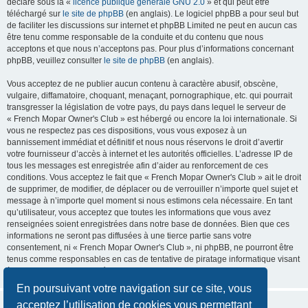
déclaré sous la «
licence publique générale GNU 2.0
» et qui peut être
téléchargé sur
le site de phpBB
(en anglais). Le logiciel phpBB a pour seul but
de faciliter les discussions sur internet et phpBB Limited ne peut en aucun cas
être tenu comme responsable de la conduite et du contenu que nous
acceptons et que nous n’acceptons pas. Pour plus d’informations concernant
phpBB, veuillez consulter
le site de phpBB
(en anglais).
Vous acceptez de ne publier aucun contenu à caractère abusif, obscène,
vulgaire, diffamatoire, choquant, menaçant, pornographique, etc. qui pourrait
transgresser la législation de votre pays, du pays dans lequel le serveur de
« French Mopar Owner's Club » est hébergé ou encore la loi internationale. Si
vous ne respectez pas ces dispositions, vous vous exposez à un
bannissement immédiat et définitif et nous nous réservons le droit d’avertir
votre fournisseur d’accès à internet et les autorités officielles. L’adresse IP de
tous les messages est enregistrée afin d’aider au renforcement de ces
conditions. Vous acceptez le fait que « French Mopar Owner's Club » ait le droit
de supprimer, de modifier, de déplacer ou de verrouiller n’importe quel sujet et
message à n’importe quel moment si nous estimons cela nécessaire. En tant
qu’utilisateur, vous acceptez que toutes les informations que vous avez
renseignées soient enregistrées dans notre base de données. Bien que ces
informations ne seront pas diffusées à une tierce partie sans votre
consentement, ni « French Mopar Owner's Club », ni phpBB, ne pourront être
tenus comme responsables en cas de tentative de piratage informatique visant
à compromettre vos données.
En poursuivant votre navigation sur ce site, vous
acceptez l’utilisation de cookies vous permettant