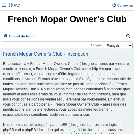
FAQ
Connexion
French Mopar Owner's Club
R
Accueil du forum
e
Langue :
c
French Mopar Owner's Club - Inscription
h
En accédant à « French Mopar Owner's Club » (désigné ci-après par « nous »,
e
« notre », « nos », « French Mopar Owner's Club » et « http://mopar-owners-
r
club.com/forum »), vous acceptez d’être légalement responsable des
conditions suivantes. Si vous n’acceptez pas d’être légalement responsable de
c
toutes les conditions suivantes, veuillez ne pas utiliser et accéder à « French
h
Mopar Owner's Club ». Nous pouvons modifier ces conditions à n’importe quel
e
moment et nous essaierons de vous informer de ces modifications, bien que
nous vous conseillons de vérifier régulièrement par vous-même. En effet, si
r
vous continuez à participer à « French Mopar Owner's Club » après que des
modifications aient été effectuées, vous acceptez d’être légalement
responsable des conditions modifiées et mises à jour.
Nos forums sont développés par phpBB (désignés ci-après par « logiciel
phpBB » et « phpBB Limited ») qui est un logiciel de forum de discussions