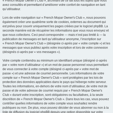
« French Mopar Owner's Club », archivant de ce fait tous les sujets que vous
avez consultés et permettant d’améliorer votre confort de navigation en tant
qu’utilisateur.
Lors de votre navigation sur « French Mopar Owner's Club », nous pouvons
également créer une quatrième sorte de cookies, externes au document qui
est prévu pour couvrir uniquement les pages créées par le logiciel phpBB. La
seconde manière est de récupérer les informations que vous nous envoyez et
que nous collectons. Ceci peut correspondre — mais n’est pas limité à — la
publication de messages en tant qu’utilisateur anonyme, l’inscription sur
« French Mopar Owner's Club » (désignée ci-après par « votre compte ») et les
messages que vous publiez après votre inscription et lors de votre connexion
(désignés ci-après par « vos messages »).
Votre compte contiendra au minimum un identifiant unique (désigné ci-après
par « votre nom d’utilisateur ») et un mot de passe personnel vous permettant
de vous connecter à votre compte (désigné ci-après par « votre mot de
passe ») et une adresse de courriel personnelle. Les informations de votre
compte sur « French Mopar Owner's Club » sont protégées par les lois de
protection des données applicables dans le pays qui héberge notre serveur.
Toutes les informations, en-dehors de votre nom d’utilisateur, de votre mot de
passe et de votre adresse de courriel requis par « French Mopar Owner's
Club » durant votre inscription, sont obligatoires ou facultatives, à la seule
discrétion de « French Mopar Owner's Club ». Dans tous les cas, vous pouvez
contrôler quelles informations de votre compte vous souhaitez rendre
publiques ou non. De plus, vous pouvez décider de vous abonner ou non à la
liste de diffusion du logiciel phpBB depuis une option disponible sur votre