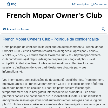
FAQ
Inscription
Connexion
French Mopar Owner's Club
R
Accueil du forum
e
French Mopar Owner's Club - Politique de confidentialité
c
h
Cette politique de confidentialité explique en détail comment « French Mopar
Owner's Club » et ses partenaires affiliés (désignés ci-après par « nous »,
e
« notre », « nos », « French Mopar Owner's Club » et « http://mopar-owners-
r
club.com/forum ») et phpBB (désigné ci-après par « logiciel phpBB » et
« phpBB Limited ») utilisent toutes les informations collectées lors des
c
sessions d’utilisation de votre part (désignées ci-après par « vos
h
informations »).
e
Vos informations sont collectées de deux manières différentes. Premièrement,
r
en naviguant sur « French Mopar Owner's Club », le logiciel phpBB génèrera
un certain nombre de cookies qui sont de petits fichiers téléchargés
temporairement par le navigateur internet de votre ordinateur. Les deux
premiers cookies ne contiennent qu’un identifiant utilisateur et un identifiant
anonyme de session qui vous sont automatiquement assignés par le logiciel
phpBB. Un troisième cookie sera créé lors de votre navigation sur les sujets de