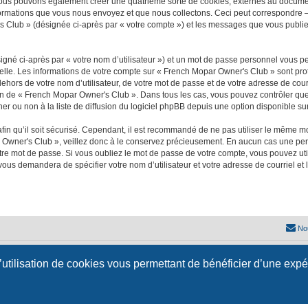
nous pouvons également créer une quatrième sorte de cookies, externes au documen
formations que vous nous envoyez et que nous collectons. Ceci peut correspondre —
's Club » (désignée ci-après par « votre compte ») et les messages que vous publiez
igné ci-après par « votre nom d’utilisateur ») et un mot de passe personnel vous p
nelle. Les informations de votre compte sur « French Mopar Owner's Club » sont pro
dehors de votre nom d’utilisateur, de votre mot de passe et de votre adresse de cou
rétion de « French Mopar Owner's Club ». Dans tous les cas, vous pouvez contrôler q
 ou non à la liste de diffusion du logiciel phpBB depuis une option disponible su
afin qu’il soit sécurisé. Cependant, il est recommandé de ne pas utiliser le même mot
 Owner's Club », veillez donc à le conservez précieusement. En aucun cas une per
re mot de passe. Si vous oubliez le mot de passe de votre compte, vous pouvez util
 vous demandera de spécifier votre nom d’utilisateur et votre adresse de courriel e
No
Développé par
phpBB
® Forum Software © phpBB Limited
l’utilisation de cookies vous permettant de bénéficier d’une exp
Traduction française officielle
©
Qiaeru
Style
jeremiemeunier
par ©
Fred Rimbert
Confidentialité
|
Conditions