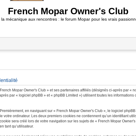
French Mopar Owner's Club
 la mécanique aux rencontres : le forum Mopar pour les vrais passionn
entialité
 French Mopar Owner's Club » et ses partenaires affiliés (désignés ci-après par « n
ès par « logiciel phpBB » et « phpBB Limited ») utilisent toutes les informations co
. Premièrement, en naviguant sur « French Mopar Owner's Club », le logiciel phpBB
de votre ordinateur. Les deux premiers cookies ne contiennent qu’un identifiant util
ookie sera créé lors de votre navigation sur les sujets de « French Mopar Owner's C
n tant qu’utilisateur.