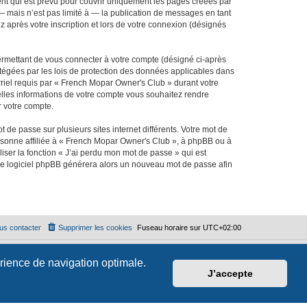
t qui est prévu pour couvrir uniquement les pages créées par
 mais n’est pas limité à — la publication de messages en tant
 après votre inscription et lors de votre connexion (désignés
ermettant de vous connecter à votre compte (désigné ci-après
tégées par les lois de protection des données applicables dans
rriel requis par « French Mopar Owner's Club » durant votre
uelles informations de votre compte vous souhaitez rendre
r votre compte.
 de passe sur plusieurs sites internet différents. Votre mot de
sonne affiliée à « French Mopar Owner's Club », à phpBB ou à
iser la fonction « J’ai perdu mon mot de passe » qui est
t le logiciel phpBB générera alors un nouveau mot de passe afin
us contacter
Supprimer les cookies
Fuseau horaire sur
UTC+02:00
érience de navigation optimale.
J’accepte
🌙