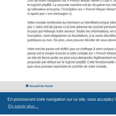
Lors de votre navigation sur « French Mopar Owner's Club », 
le logiciel phpBB. La seconde manière est de récupérer les in
qu’utilisateur anonyme, l’inscription sur « French Mopar Owner
ci-après par « vos messages »).
Votre compte contiendra au minimum un identifiant unique (dés
par « votre mot de passe ») et une adresse de courriel person
le pays qui héberge notre serveur. Toutes les informations, en-
inscription, sont obligatoires ou facultatives, à la seule disc
publiques ou non. De plus, vous pouvez décider de vous abonner
Votre mot de passe est chiffré (par un chiffrage à sens unique) 
passe est le moyen d’accès à votre compte sur « French Mopar
un site de tierce partie ne peut vous demander légitimement vot
proposée par défaut sur le logiciel phpBB. Cette fonctionnalité
que vous puissiez reprendre le contrôle de votre compte.
Accueil du forum
En poursuivant votre navigation sur ce site, vous acceptez 
En savoir plus…