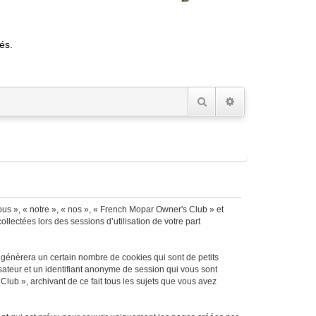
és.
Rechercher
Recherche avancée
ous », « notre », « nos », « French Mopar Owner's Club » et
llectées lors des sessions d’utilisation de votre part
 génèrera un certain nombre de cookies qui sont de petits
isateur et un identifiant anonyme de session qui vous sont
lub », archivant de ce fait tous les sujets que vous avez