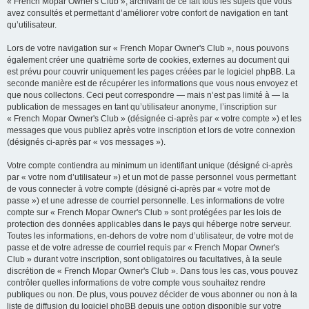
« French Mopar Owner's Club », archivant de ce fait tous les sujets que vous
avez consultés et permettant d’améliorer votre confort de navigation en tant
qu’utilisateur.
Lors de votre navigation sur « French Mopar Owner's Club », nous pouvons
également créer une quatrième sorte de cookies, externes au document qui
est prévu pour couvrir uniquement les pages créées par le logiciel phpBB. La
seconde manière est de récupérer les informations que vous nous envoyez et
que nous collectons. Ceci peut correspondre — mais n’est pas limité à — la
publication de messages en tant qu’utilisateur anonyme, l’inscription sur
« French Mopar Owner's Club » (désignée ci-après par « votre compte ») et les
messages que vous publiez après votre inscription et lors de votre connexion
(désignés ci-après par « vos messages »).
Votre compte contiendra au minimum un identifiant unique (désigné ci-après
par « votre nom d’utilisateur ») et un mot de passe personnel vous permettant
de vous connecter à votre compte (désigné ci-après par « votre mot de
passe ») et une adresse de courriel personnelle. Les informations de votre
compte sur « French Mopar Owner's Club » sont protégées par les lois de
protection des données applicables dans le pays qui héberge notre serveur.
Toutes les informations, en-dehors de votre nom d’utilisateur, de votre mot de
passe et de votre adresse de courriel requis par « French Mopar Owner's
Club » durant votre inscription, sont obligatoires ou facultatives, à la seule
discrétion de « French Mopar Owner's Club ». Dans tous les cas, vous pouvez
contrôler quelles informations de votre compte vous souhaitez rendre
publiques ou non. De plus, vous pouvez décider de vous abonner ou non à la
liste de diffusion du logiciel phpBB depuis une option disponible sur votre