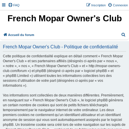
FAQ
Inscription
Connexion
French Mopar Owner's Club
R
Accueil du forum
e
French Mopar Owner's Club - Politique de confidentialité
c
h
Cette politique de confidentialité explique en détail comment « French Mopar
Owner's Club » et ses partenaires affiliés (désignés ci-après par « nous »,
e
« notre », « nos », « French Mopar Owner's Club » et « http://mopar-owners-
r
club.com/forum ») et phpBB (désigné ci-après par « logiciel phpBB » et
« phpBB Limited ») utilisent toutes les informations collectées lors des
c
sessions d’utilisation de votre part (désignées ci-après par « vos
h
informations »).
e
Vos informations sont collectées de deux manières différentes. Premièrement,
r
en naviguant sur « French Mopar Owner's Club », le logiciel phpBB génèrera
un certain nombre de cookies qui sont de petits fichiers téléchargés
temporairement par le navigateur internet de votre ordinateur. Les deux
premiers cookies ne contiennent qu’un identifiant utilisateur et un identifiant
anonyme de session qui vous sont automatiquement assignés par le logiciel
phpBB. Un troisième cookie sera créé lors de votre navigation sur les sujets de