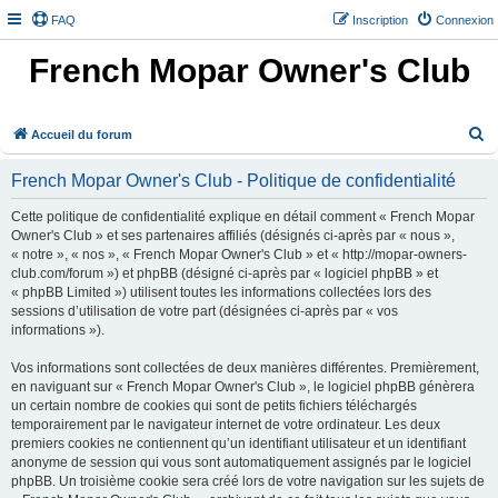
FAQ
Inscription
Connexion
French Mopar Owner's Club
R
Accueil du forum
e
French Mopar Owner's Club - Politique de confidentialité
c
h
Cette politique de confidentialité explique en détail comment « French Mopar
Owner's Club » et ses partenaires affiliés (désignés ci-après par « nous »,
e
« notre », « nos », « French Mopar Owner's Club » et « http://mopar-owners-
r
club.com/forum ») et phpBB (désigné ci-après par « logiciel phpBB » et
« phpBB Limited ») utilisent toutes les informations collectées lors des
c
sessions d’utilisation de votre part (désignées ci-après par « vos
h
informations »).
e
Vos informations sont collectées de deux manières différentes. Premièrement,
r
en naviguant sur « French Mopar Owner's Club », le logiciel phpBB génèrera
un certain nombre de cookies qui sont de petits fichiers téléchargés
temporairement par le navigateur internet de votre ordinateur. Les deux
premiers cookies ne contiennent qu’un identifiant utilisateur et un identifiant
anonyme de session qui vous sont automatiquement assignés par le logiciel
phpBB. Un troisième cookie sera créé lors de votre navigation sur les sujets de