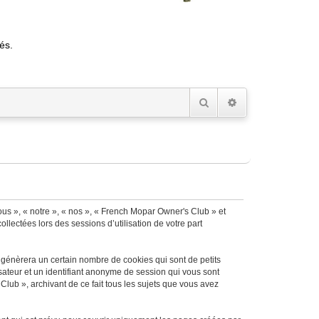
és.
Rechercher
Recherche avancée
ous », « notre », « nos », « French Mopar Owner's Club » et
llectées lors des sessions d’utilisation de votre part
 génèrera un certain nombre de cookies qui sont de petits
isateur et un identifiant anonyme de session qui vous sont
lub », archivant de ce fait tous les sujets que vous avez