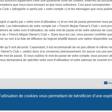
nous pouvons également créer une quatrième sorte de cookies, externes au documen
formations que vous nous envoyez et que nous collectons. Ceci peut correspondre —
's Club » (désignée ci-après par « votre compte ») et les messages que vous publiez
igné ci-après par « votre nom d’utilisateur ») et un mot de passe personnel vous p
nelle. Les informations de votre compte sur « French Mopar Owner's Club » sont pro
dehors de votre nom d’utilisateur, de votre mot de passe et de votre adresse de cou
rétion de « French Mopar Owner's Club ». Dans tous les cas, vous pouvez contrôler q
 ou non à la liste de diffusion du logiciel phpBB depuis une option disponible su
afin qu’il soit sécurisé. Cependant, il est recommandé de ne pas utiliser le même mot
 Owner's Club », veillez donc à le conservez précieusement. En aucun cas une per
re mot de passe. Si vous oubliez le mot de passe de votre compte, vous pouvez util
 vous demandera de spécifier votre nom d’utilisateur et votre adresse de courriel e
No
Développé par
phpBB
® Forum Software © phpBB Limited
l’utilisation de cookies vous permettant de bénéficier d’une exp
Traduction française officielle
©
Qiaeru
Style
jeremiemeunier
par ©
Fred Rimbert
Confidentialité
|
Conditions