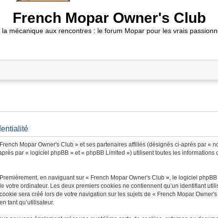
French Mopar Owner's Club
 la mécanique aux rencontres : le forum Mopar pour les vrais passionn
entialité
 French Mopar Owner's Club » et ses partenaires affiliés (désignés ci-après par « n
ès par « logiciel phpBB » et « phpBB Limited ») utilisent toutes les informations co
. Premièrement, en naviguant sur « French Mopar Owner's Club », le logiciel phpBB
de votre ordinateur. Les deux premiers cookies ne contiennent qu’un identifiant util
ookie sera créé lors de votre navigation sur les sujets de « French Mopar Owner's C
n tant qu’utilisateur.