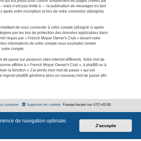
t qui est prévu pour couvrir uniquement les pages créées par
 mais n’est pas limité à — la publication de messages en tant
 après votre inscription et lors de votre connexion (désignés
ermettant de vous connecter à votre compte (désigné ci-après
tégées par les lois de protection des données applicables dans
rriel requis par « French Mopar Owner's Club » durant votre
uelles informations de votre compte vous souhaitez rendre
r votre compte.
 de passe sur plusieurs sites internet différents. Votre mot de
sonne affiliée à « French Mopar Owner's Club », à phpBB ou à
iser la fonction « J’ai perdu mon mot de passe » qui est
t le logiciel phpBB générera alors un nouveau mot de passe afin
us contacter
Supprimer les cookies
Fuseau horaire sur
UTC+02:00
érience de navigation optimale.
J’accepte
🌙