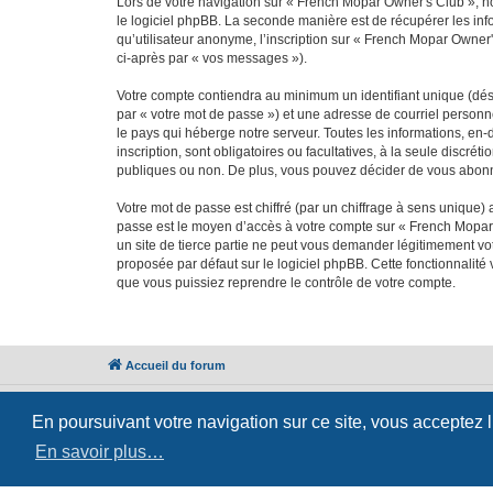
Lors de votre navigation sur « French Mopar Owner's Club », 
le logiciel phpBB. La seconde manière est de récupérer les in
qu’utilisateur anonyme, l’inscription sur « French Mopar Owner
ci-après par « vos messages »).
Votre compte contiendra au minimum un identifiant unique (dés
par « votre mot de passe ») et une adresse de courriel person
le pays qui héberge notre serveur. Toutes les informations, en-
inscription, sont obligatoires ou facultatives, à la seule disc
publiques ou non. De plus, vous pouvez décider de vous abonner
Votre mot de passe est chiffré (par un chiffrage à sens unique) 
passe est le moyen d’accès à votre compte sur « French Mopar
un site de tierce partie ne peut vous demander légitimement vot
proposée par défaut sur le logiciel phpBB. Cette fonctionnalité
que vous puissiez reprendre le contrôle de votre compte.
Accueil du forum
En poursuivant votre navigation sur ce site, vous acceptez 
En savoir plus…