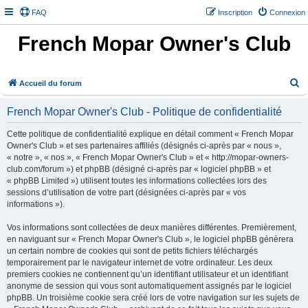
FAQ
Inscription
Connexion
French Mopar Owner's Club
R
Accueil du forum
e
French Mopar Owner's Club - Politique de confidentialité
c
h
Cette politique de confidentialité explique en détail comment « French Mopar
Owner's Club » et ses partenaires affiliés (désignés ci-après par « nous »,
e
« notre », « nos », « French Mopar Owner's Club » et « http://mopar-owners-
r
club.com/forum ») et phpBB (désigné ci-après par « logiciel phpBB » et
« phpBB Limited ») utilisent toutes les informations collectées lors des
c
sessions d’utilisation de votre part (désignées ci-après par « vos
h
informations »).
e
Vos informations sont collectées de deux manières différentes. Premièrement,
r
en naviguant sur « French Mopar Owner's Club », le logiciel phpBB génèrera
un certain nombre de cookies qui sont de petits fichiers téléchargés
temporairement par le navigateur internet de votre ordinateur. Les deux
premiers cookies ne contiennent qu’un identifiant utilisateur et un identifiant
anonyme de session qui vous sont automatiquement assignés par le logiciel
phpBB. Un troisième cookie sera créé lors de votre navigation sur les sujets de