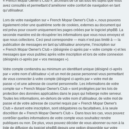
« French Mopar Owner's Club », archivant de ce fait tous les sujets que vous
avez consultés et permettant d’améliorer votre confort de navigation en tant
qu’utilisateur.
Lors de votre navigation sur « French Mopar Owner's Club », nous pouvons
également créer une quatrième sorte de cookies, externes au document qui
est prévu pour couvrir uniquement les pages créées par le logiciel phpBB. La
seconde manière est de récupérer les informations que vous nous envoyez et
que nous collectons. Ceci peut correspondre — mais n’est pas limité à — la
publication de messages en tant qu’utilisateur anonyme, l’inscription sur
« French Mopar Owner's Club » (désignée ci-après par « votre compte ») et les
messages que vous publiez après votre inscription et lors de votre connexion
(désignés ci-après par « vos messages »).
Votre compte contiendra au minimum un identifiant unique (désigné ci-après
par « votre nom d’utilisateur ») et un mot de passe personnel vous permettant
de vous connecter à votre compte (désigné ci-après par « votre mot de
passe ») et une adresse de courriel personnelle. Les informations de votre
compte sur « French Mopar Owner's Club » sont protégées par les lois de
protection des données applicables dans le pays qui héberge notre serveur.
Toutes les informations, en-dehors de votre nom d’utilisateur, de votre mot de
passe et de votre adresse de courriel requis par « French Mopar Owner's
Club » durant votre inscription, sont obligatoires ou facultatives, à la seule
discrétion de « French Mopar Owner's Club ». Dans tous les cas, vous pouvez
contrôler quelles informations de votre compte vous souhaitez rendre
publiques ou non. De plus, vous pouvez décider de vous abonner ou non à la
liste de diffusion du logiciel phpBB depuis une option disponible sur votre