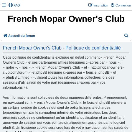
FAQ
Inscription
Connexion
French Mopar Owner's Club
R
Accueil du forum
e
French Mopar Owner's Club - Politique de confidentialité
c
h
Cette politique de confidentialité explique en détail comment « French Mopar
Owner's Club » et ses partenaires affiliés (désignés ci-après par « nous »,
e
« notre », « nos », « French Mopar Owner's Club » et « http://mopar-owners-
r
club.com/forum ») et phpBB (désigné ci-après par « logiciel phpBB » et
« phpBB Limited ») utilisent toutes les informations collectées lors des
c
sessions d’utilisation de votre part (désignées ci-après par « vos
h
informations »).
e
Vos informations sont collectées de deux manières différentes. Premièrement,
r
en naviguant sur « French Mopar Owner's Club », le logiciel phpBB génèrera
un certain nombre de cookies qui sont de petits fichiers téléchargés
temporairement par le navigateur internet de votre ordinateur. Les deux
premiers cookies ne contiennent qu’un identifiant utilisateur et un identifiant
anonyme de session qui vous sont automatiquement assignés par le logiciel
phpBB. Un troisième cookie sera créé lors de votre navigation sur les sujets de