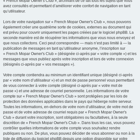
« French Mopar Owner's Club », archivant de ce fait tous les sujets que vous
avez consultés et permettant d’améliorer votre confort de navigation en tant
qu’utilisateur.
Lors de votre navigation sur « French Mopar Owner's Club », nous pouvons
également créer une quatrième sorte de cookies, externes au document qui
est prévu pour couvrir uniquement les pages créées par le logiciel phpBB. La
seconde manière est de récupérer les informations que vous nous envoyez et
que nous collectons. Ceci peut correspondre — mais n’est pas limité à — la
publication de messages en tant qu’utilisateur anonyme, l’inscription sur
« French Mopar Owner's Club » (désignée ci-après par « votre compte ») et les
messages que vous publiez après votre inscription et lors de votre connexion
(désignés ci-après par « vos messages »).
Votre compte contiendra au minimum un identifiant unique (désigné ci-après
par « votre nom d’utilisateur ») et un mot de passe personnel vous permettant
de vous connecter à votre compte (désigné ci-après par « votre mot de
passe ») et une adresse de courriel personnelle. Les informations de votre
compte sur « French Mopar Owner's Club » sont protégées par les lois de
protection des données applicables dans le pays qui héberge notre serveur.
Toutes les informations, en-dehors de votre nom d’utilisateur, de votre mot de
passe et de votre adresse de courriel requis par « French Mopar Owner's
Club » durant votre inscription, sont obligatoires ou facultatives, à la seule
discrétion de « French Mopar Owner's Club ». Dans tous les cas, vous pouvez
contrôler quelles informations de votre compte vous souhaitez rendre
publiques ou non. De plus, vous pouvez décider de vous abonner ou non à la
liste de diffusion du logiciel phpBB depuis une option disponible sur votre