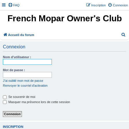
FAQ
Inscription
Connexion
French Mopar Owner's Club
R
Accueil du forum
e
Connexion
c
h
Nom d’utilisateur :
e
r
Mot de passe :
c
J’ai oublié mon mot de passe
h
Renvoyer le courriel d’activation
e
Se souvenir de moi
r
Masquer ma présence lors de cette session
INSCRIPTION