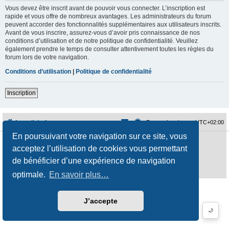
Vous devez être inscrit avant de pouvoir vous connecter. L’inscription est
rapide et vous offre de nombreux avantages. Les administrateurs du forum
peuvent accorder des fonctionnalités supplémentaires aux utilisateurs inscrits.
Avant de vous inscrire, assurez-vous d’avoir pris connaissance de nos
conditions d’utilisation et de notre politique de confidentialité. Veuillez
également prendre le temps de consulter attentivement toutes les règles du
forum lors de votre navigation.
Conditions d’utilisation
|
Politique de confidentialité
Inscription
Accueil du forum
Fuseau horaire sur
UTC+02:00
En poursuivant votre navigation sur ce site, vous
Développé par
phpBB
® Forum Software © phpBB Limited
acceptez l’utilisation de cookies vous permettant
Traduction française officielle
©
Qiaeru
Style
jeremiemeunier
par ©
Fred Rimbert
de bénéficier d’une expérience de navigation
Confidentialité
|
Conditions
optimale.
En savoir plus…
J’accepte
🌙