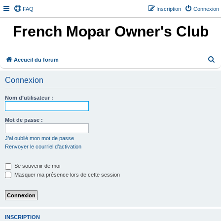
FAQ
Inscription
Connexion
French Mopar Owner's Club
R
Accueil du forum
e
Connexion
c
h
Nom d’utilisateur :
e
r
Mot de passe :
c
J’ai oublié mon mot de passe
h
Renvoyer le courriel d’activation
e
Se souvenir de moi
r
Masquer ma présence lors de cette session
INSCRIPTION