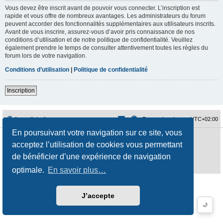
Vous devez être inscrit avant de pouvoir vous connecter. L’inscription est
rapide et vous offre de nombreux avantages. Les administrateurs du forum
peuvent accorder des fonctionnalités supplémentaires aux utilisateurs inscrits.
Avant de vous inscrire, assurez-vous d’avoir pris connaissance de nos
conditions d’utilisation et de notre politique de confidentialité. Veuillez
également prendre le temps de consulter attentivement toutes les règles du
forum lors de votre navigation.
Conditions d’utilisation
|
Politique de confidentialité
Inscription
Accueil du forum
Fuseau horaire sur
UTC+02:00
En poursuivant votre navigation sur ce site, vous
Développé par
phpBB
® Forum Software © phpBB Limited
acceptez l’utilisation de cookies vous permettant
Traduction française officielle
©
Qiaeru
Style
jeremiemeunier
par ©
Fred Rimbert
de bénéficier d’une expérience de navigation
Confidentialité
|
Conditions
optimale.
En savoir plus…
J’accepte
🌙