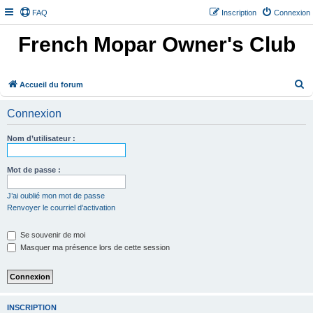
FAQ
Inscription
Connexion
French Mopar Owner's Club
R
Accueil du forum
e
Connexion
c
h
Nom d’utilisateur :
e
r
Mot de passe :
c
J’ai oublié mon mot de passe
h
Renvoyer le courriel d’activation
e
Se souvenir de moi
r
Masquer ma présence lors de cette session
INSCRIPTION