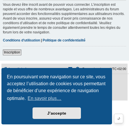
Vous devez être inscrit avant de pouvoir vous connecter. L’inscription est
rapide et vous offre de nombreux avantages. Les administrateurs du forum
peuvent accorder des fonctionnalités supplémentaires aux utilisateurs inscrits.
Avant de vous inscrire, assurez-vous d’avoir pris connaissance de nos
conditions d’utilisation et de notre politique de confidentialité. Veuillez
également prendre le temps de consulter attentivement toutes les règles du
forum lors de votre navigation.
Conditions d’utilisation
|
Politique de confidentialité
Inscription
Accueil du forum
Fuseau horaire sur
UTC+02:00
En poursuivant votre navigation sur ce site, vous
Développé par
phpBB
® Forum Software © phpBB Limited
acceptez l’utilisation de cookies vous permettant
Traduction française officielle
©
Qiaeru
Style
jeremiemeunier
par ©
Fred Rimbert
de bénéficier d’une expérience de navigation
Confidentialité
|
Conditions
optimale.
En savoir plus…
J’accepte
🌙